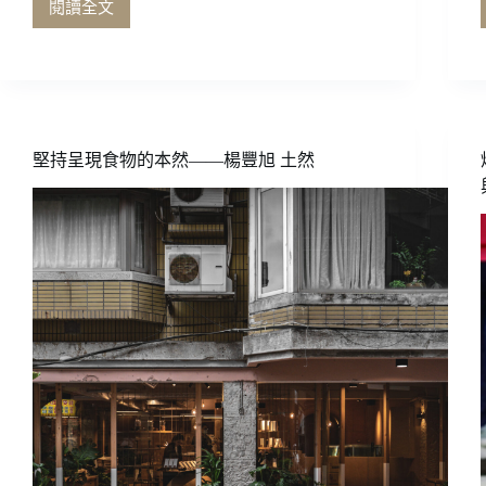
閱讀全文
哥
倫
比
亞
咖
啡
的
堅持呈現食物的本然——楊豐旭 土然
愛
與
愁
——
上
篇