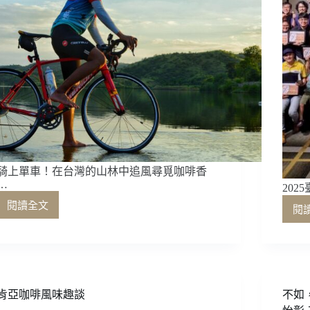
騎上單車！在台灣的山林中追風尋覓咖啡香
…
20
閱讀全文
閱
騎
上
單
車！
在
台
肯亞咖啡風味趣談
不如
灣