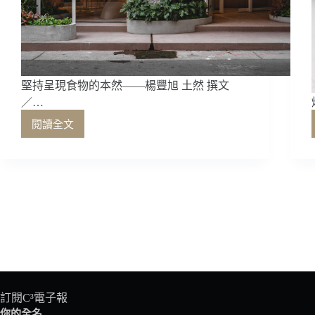
堅持呈現食物的本然——楊豐旭 土然 撰文
／…
閱讀全文
堅
持
呈
現
食
物
的
本
然
——
楊
豐
訂閱C³電子報
旭
你的全名