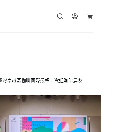
購
物
車
25臺灣卓越盃咖啡國際競標，歡迎咖啡農友
！