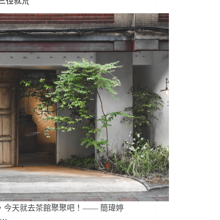
 三徑就荒
啡
國
際
競
標，
歡
迎
咖
啡
農
友
報
名！
，今天就去茶館聚聚吧！—— 簡瑋婷
p…