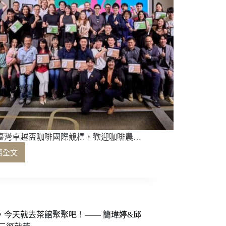
25臺灣卓越盃咖啡國際競標，歡迎咖啡農…
讀全文
2025
臺
灣
卓
越
盃
，今天就去茶館聚聚吧！—— 簡瑋婷&邱
咖