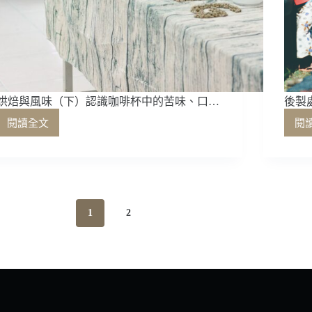
烘焙與風味（下）認識咖啡杯中的苦味、口…
後製處
閱讀全文
閱
烘
焙
與
風
味
（下）
1
2
認
識
咖
啡
杯
中
的