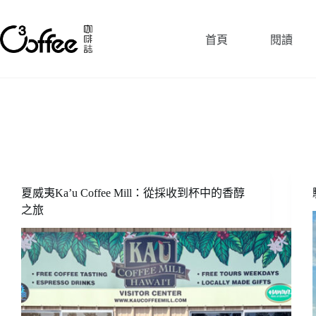
跳
至
首頁
閱讀
主
要
內
容
夏威夷Ka’u Coffee Mill：從採收到杯中的香醇
之旅