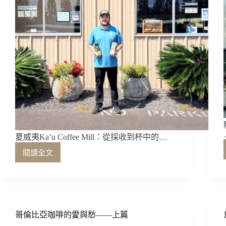
夏威夷Ka’u Coffee Mill：從採收到杯中的…
閱讀全文
夏
威
夷
Ka’u
Coffee
Mill：
哥倫比亞咖啡的愛與愁——上篇
從