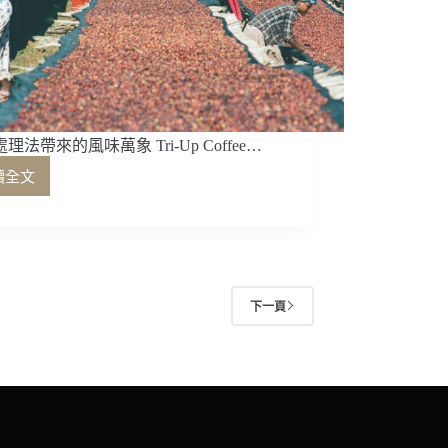
徑
就
荒
理法帶來的風味萬象 Tri-Up Coffee…
讀全文
後
製
處
理
法
帶
下一頁
來
的
風
味
萬
象
Tri-