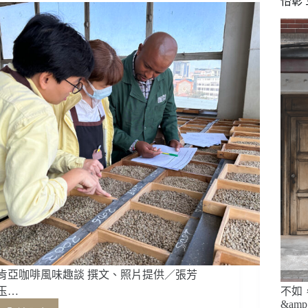
怡彰
的
山
林
中
追
風
尋
覓
咖
啡
香
肯亞咖啡風味趣談 撰文、照片提供／張芳
玉…
不如
&am