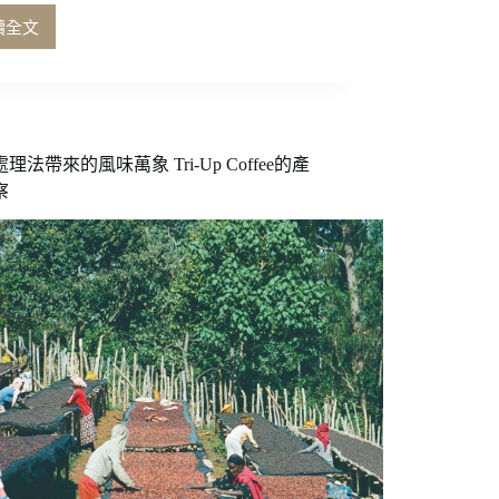
讀全文
不
如，
今
天
就
去
理法帶來的風味萬象 Tri-Up Coffee的產
茶
察
館
聚
聚
吧！
——
簡
瑋
婷
&
邱
怡
彰
三