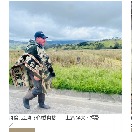
採
收
到
杯
中
的
香
醇
之
旅
哥倫比亞咖啡的愛與愁——上篇 撰文、攝影
／…