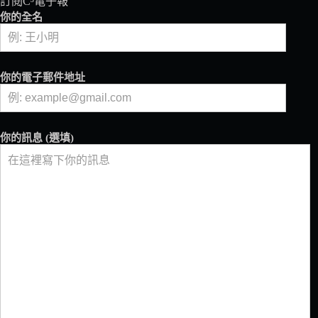
訂閱C³電子報
比
你的全名
卡
的
物
候
你的電子郵件地址
周
期
你的訊息 (選填)