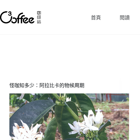
跳
至
首頁
閱讀
主
要
內
容
怪咖知多少：阿拉比卡的物候周期