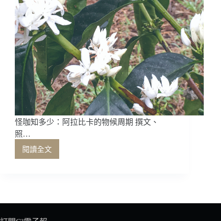
怪咖知多少：阿拉比卡的物候周期 撰文、
照…
閱讀全文
怪
咖
知
多
少：
阿
拉