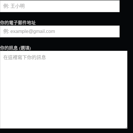
早
餐
咖
啡
你的電子郵件地址
館
融
合
英
你的訊息 (選填)
法
人
文
風
情
的
Janine
Cafe