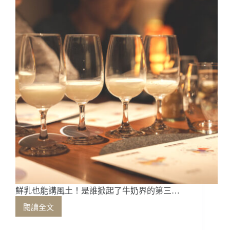
鮮乳也能講風土！是誰掀起了牛奶界的第三…
閱讀全文
鮮
乳