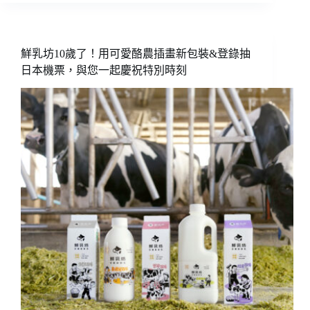
也
能
講
風
鮮乳坊10歲了！用可愛酪農插畫新包裝&登錄抽
土！
日本機票，與您一起慶祝特別時刻
是
誰
掀
起
了
牛
奶
界
的
第
三
波
浪
潮