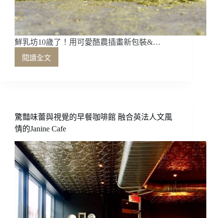
鮮乳坊10歲了！用可愛酪農插畫新包裝&…
閱讀全文
鮮
乳
坊
10
歲
了！
驚豔味蕾與視覺的早餐咖啡館 融合英法人文風
用
情的Janine Cafe
可
愛
酪
農
插
畫
新
包
裝