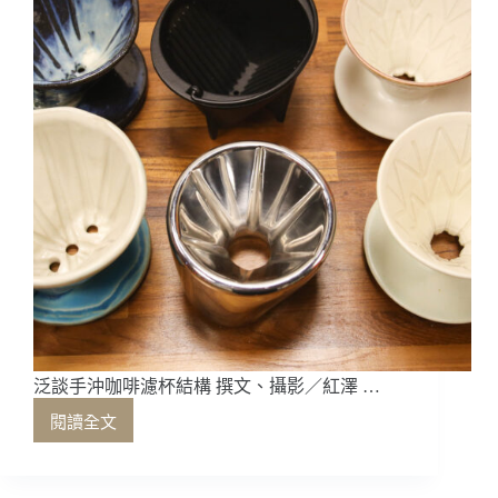
泛談手沖咖啡濾杯結構 撰文、攝影／紅澤 …
閱讀全文
泛
談
手