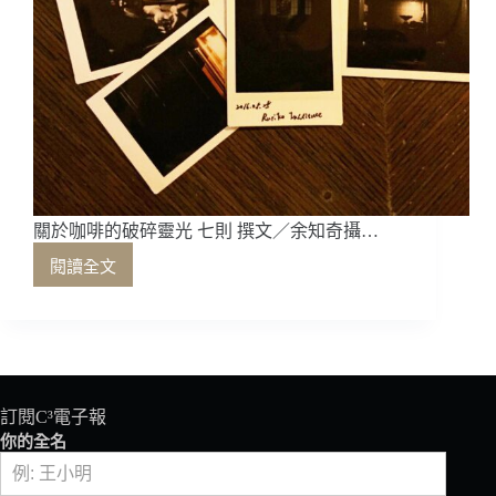
關於咖啡的破碎靈光 七則 撰文／余知奇攝…
閱讀全文
關
於
咖
啡
的
破
碎
訂閱C³電子報
靈
你的全名
光
七