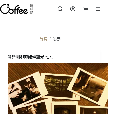
跳
至
購
主
物
要
車
內
容
/
首頁
漆器
關於咖啡的破碎靈光 七則