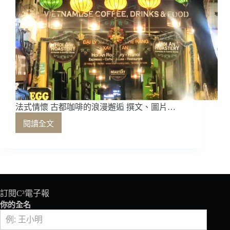
法式情懷 古都咖啡的浪漫邂逅 撰文、圖片…
閱讀全文
法
式
情
懷
古
都
咖
訂閱C³電子報
啡
你的全名
的
浪