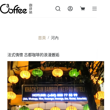
跳
至
購
主
物
要
車
內
容
/
首頁
河內
法式情懷 古都咖啡的浪漫邂逅