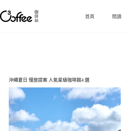
跳
至
首頁
閱讀
主
要
內
容
沖繩夏日 慢旅提案 人氣星級咖啡館4 選