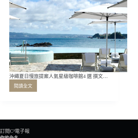
沖繩夏日慢旅提案人氣星級咖啡館4 選 撰文…
閱讀全文
沖
繩
夏
日
慢
旅
提
訂閱C³電子報
案