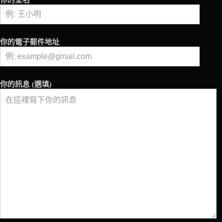
你的全名
人
氣
星
級
你的電子郵件地址
咖
啡
館
4
你的訊息 (選填)
選