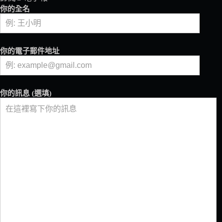
啡，
你的全名
今
天
要
來
你的電子郵件地址
喝
點
什
麼
你的訊息 (選填)
呢？