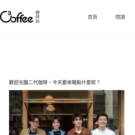
跳
至
首頁
閱讀
主
要
內
容
歡迎光臨二代咖啡，今天要來喝點什麼呢？