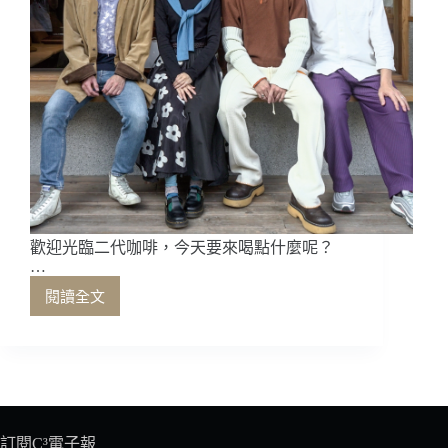
歡迎光臨二代咖啡，今天要來喝點什麼呢？
…
閱讀全文
歡
迎
光
臨
二
代
咖
訂閱C³電子報