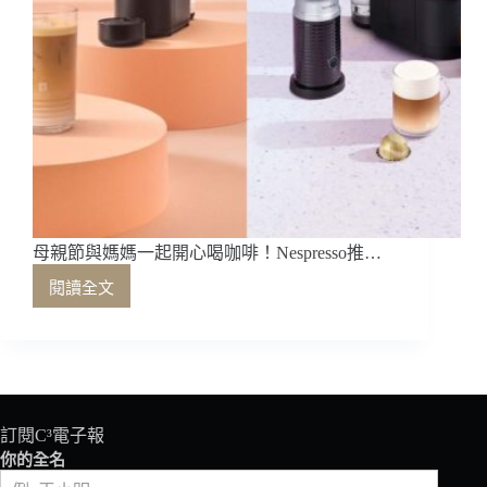
母親節與媽媽一起開心喝咖啡！Nespresso推…
閱讀全文
母
親
節
與
媽
媽
一
訂閱C³電子報
起
你的全名
開