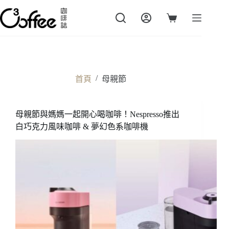
跳
至
購
主
物
要
車
內
容
/
首頁
母親節
母親節與媽媽一起開心喝咖啡！Nespresso推出
白巧克力風味咖啡 & 夢幻色系咖啡機