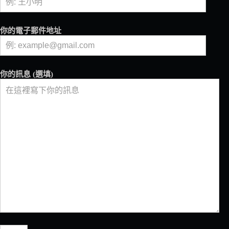
心
喝
咖
你的電子郵件地址
啡！
Nespresso
推
出
你的訊息 (選填)
白
巧
克
力
風
味
咖
啡
&
夢
幻
色
系
咖