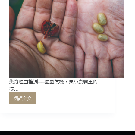
失蹤理由推測──蟲蟲危機，果小蠹霸王的
挾…
閱讀全文
失
蹤
理
由
推
測