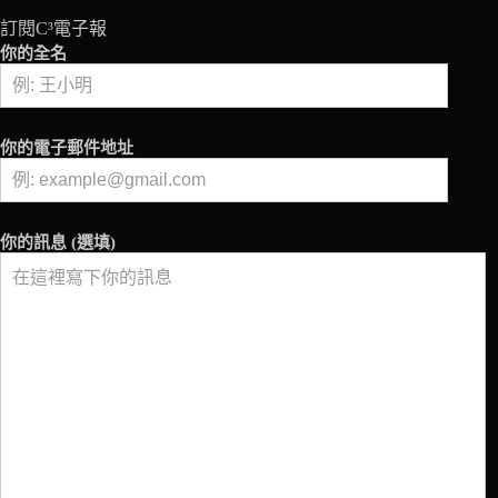
──
訂閱C³電子報
蟲
你的全名
蟲
危
機，
果
你的電子郵件地址
小
蠹
霸
王
你的訊息 (選填)
的
挾
持