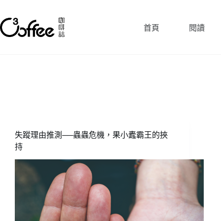
跳
至
首頁
閱讀
主
要
內
容
失蹤理由推測──蟲蟲危機，果小蠹霸王的挾
持