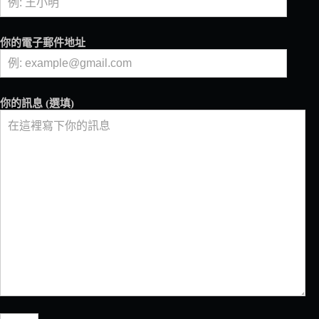
們
一
起
你的電子郵件地址
回
顧
2025
年
你的訊息 (選填)
咖
啡
圈
發
生
了
哪
些
事