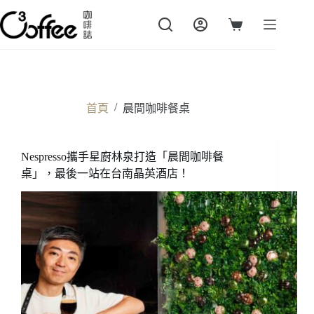
跳
至
購
主
物
要
車
內
容
/
首頁
晨間咖啡餐桌
Nespresso攜手星廚林泉打造「晨間咖啡餐
桌」，最後一站在台南晶英酒店！