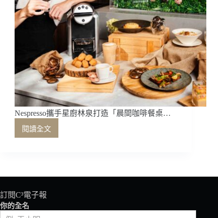
Nespresso攜手星廚林泉打造「晨間咖啡餐桌…
閱讀全文
Nespresso
攜
手
星
廚
林
泉
訂閱C³電子報
打
你的全名
造