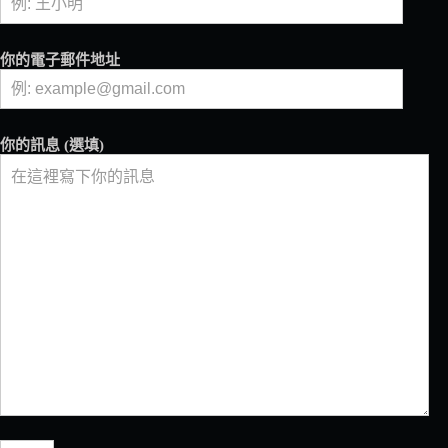
「晨
間
咖
你的電子郵件地址
啡
餐
桌」，
最
你的訊息 (選填)
後
一
站
在
台
南
晶
英
酒
店！