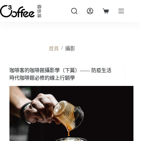
跳
至
購
主
物
要
車
內
容
/
首頁
攝影
咖啡客的咖啡館攝影學（下篇）—— 防疫生活
時代咖啡館必修的線上行銷學