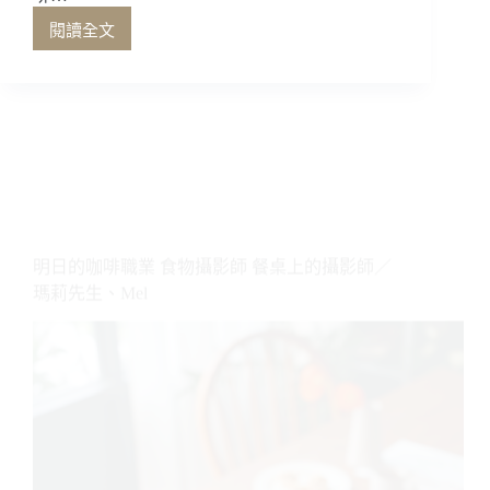
學
閱讀全文
咖
啡
客
的
咖
啡
館
明日的咖啡職業 食物攝影師 餐桌上的攝影師／
攝
瑪莉先生、Mel
影
學
——
防
疫
生
活
時
代
咖
啡
館