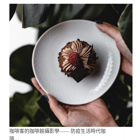
影
學
（下
篇）
——
防
疫
生
活
時
代
咖
啡
館
必
修
的
線
上
行
咖啡客的咖啡館攝影學—— 防疫生活時代咖
銷
啡…