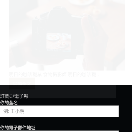
必
修
的
線
上
行
銷
學
分
明日的咖啡職業 食物攝影師 明日的咖啡職…
閱讀全文
明
日
的
咖
啡
職
訂閱C³電子報
業
你的全名
食
物
攝
影
你的電子郵件地址