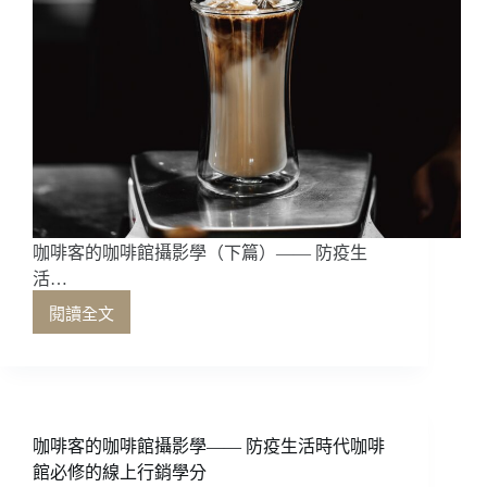
咖啡客的咖啡館攝影學（下篇）—— 防疫生
活…
閱讀全文
咖
啡
客
的
咖
啡
咖啡客的咖啡館攝影學—— 防疫生活時代咖啡
館
館必修的線上行銷學分
攝