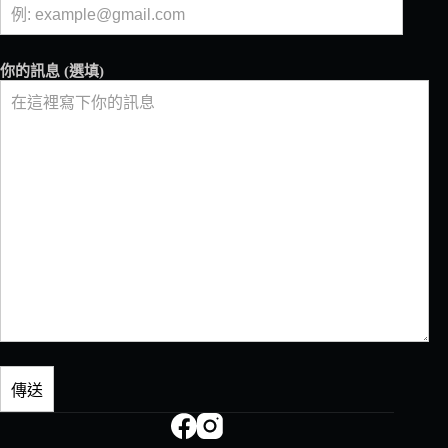
師
餐
桌
上
你的訊息 (選填)
的
攝
影
師
／
瑪
莉
先
生、
Mel