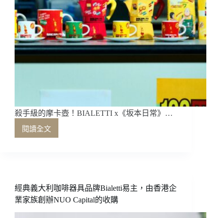
殺手級的摩卡壺！BIALETTI x《坂本日常》…
閱讀全文
殺
手
級
的
摩
卡
經典義大利咖啡器具品牌Bialetti易主，由香港企
壺！
業家族創辦NUO Capital的收購
BIALETTI x《坂
本