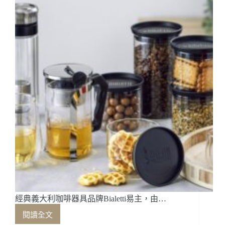
日
常》
聯
名
商
品
7
月
中
旬
登
場
經典義大利咖啡器具品牌Bialetti易主，由…
閱讀全文
經