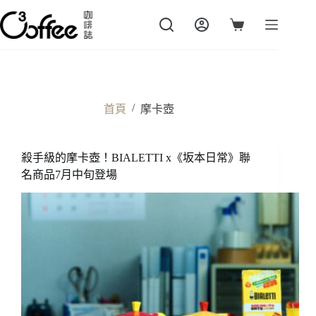
跳
至
購
主
物
要
車
內
容
/
首頁
摩卡壺
殺手級的摩卡壺！BIALETTI x《坂本日常》聯
名商品7月中旬登場