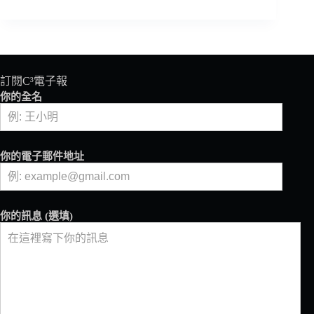
典
義
大
利
咖
啡
訂閱C³電子報
器
你的全名
具
品
牌
Bialetti
你的電子郵件地址
易
主，
由
香
你的訊息 (選填)
港
企
業
家
族
創