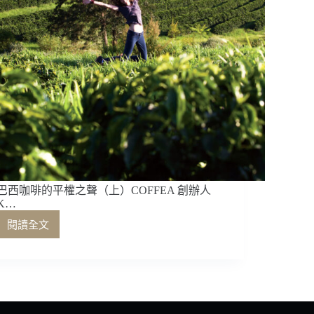
巴西咖啡的平權之聲（上）COFFEA 創辦人
K…
閱讀全文
巴
西
咖
啡
的
平