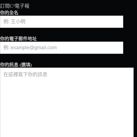
權
訂閱C³電子報
之
你的全名
聲
（下）
COFFEA
創
你的電子郵件地址
辦
人
Kellinha
Stein
專
你的訊息 (選填)
訪