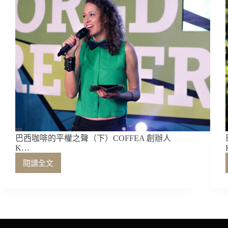
巴西咖啡的平權之聲（下）COFFEA 創辦人
K…
閱讀全文
巴
西
咖
啡
的
平