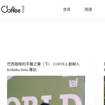
跳
至
首頁
閱讀
主
要
內
容
巴西咖啡的平權之聲（下） COFFEA 創辦人
Kellinha Stein 專訪