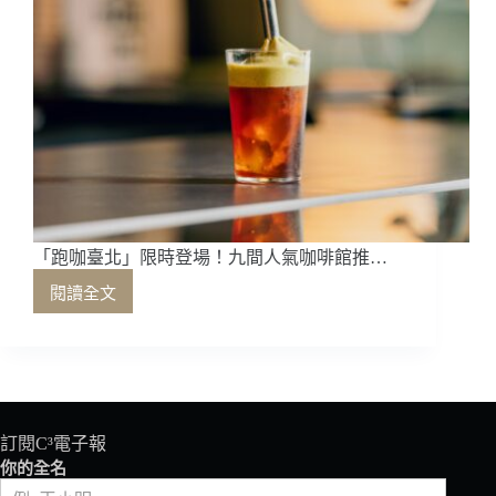
「跑咖臺北」限時登場！九間人氣咖啡館推…
閱讀全文
「跑
咖
臺
北」
限
時
登
訂閱C³電子報
場！
你的全名
九