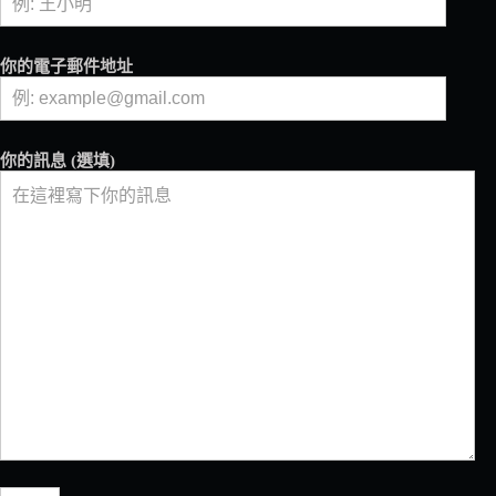
間
人
氣
你的電子郵件地址
咖
啡
館
推
你的訊息 (選填)
出
期
間
限
定
的
「臺
咖
特
調」