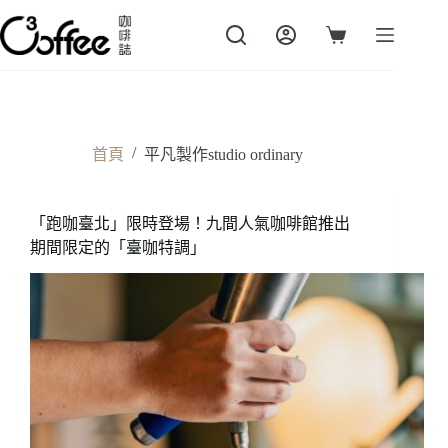
跳
至
購
主
物
要
車
內
容
/
首頁
平凡製作studio ordinary
「跑咖臺北」限時登場！九間人氣咖啡館推出
期間限定的「臺咖特調」