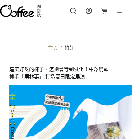
跳
至
購
主
物
要
車
內
容
/
首頁
帕菲
這麼好吃的樣子，怎還會等到融化！中澤奶霜
攜手「栗林裏」,打造夏日限定展演