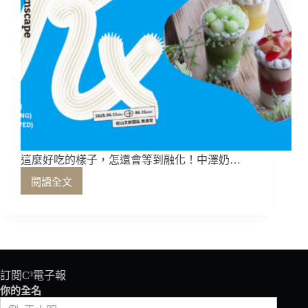
這麼好吃的樣子，怎還會等到融化！中澤奶…
閱讀全文
這
麼
好
吃
的
樣
子，
訂閱C³電子報
怎
你的全名
還