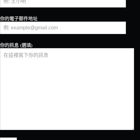
會
等
到
你的電子郵件地址
融
化！
中
澤
你的訊息 (選填)
奶
霜
攜
手
「栗
林
裏」,
打
造
夏
日
限
定
展