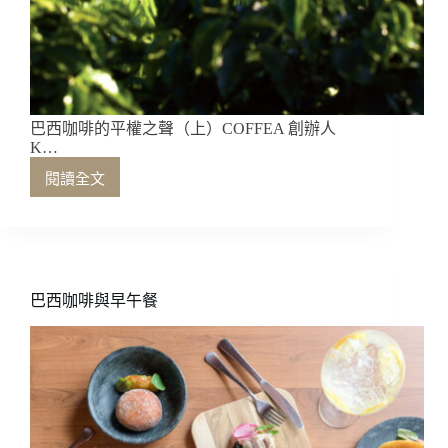
巴西咖啡的平權之聲（上）COFFEA 創辦人
K…
閱讀全文
巴
西
咖
啡
的
平
巴西咖啡與早午餐
權
之
聲
（上）
COFFEA
創
辦