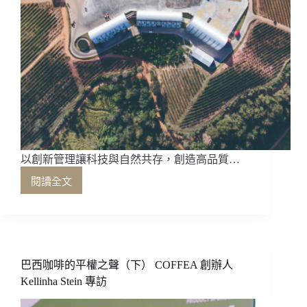
以創新管理讓科技與自然共存，創造高品質…
閱讀全文
以
創
新
管
理
讓
巴西咖啡的平權之聲（下） COFFEA 創辦人
科
Kellinha Stein 專訪
技
與