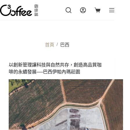
跳
至
購
主
物
要
車
內
容
/
首頁
巴西
以創新管理讓科技與自然共存，創造高品質咖
啡的永續發展──巴西伊帕內瑪莊園