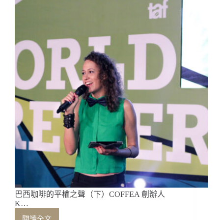
自
然
共
存，
創
造
高
品
質
咖
啡
的
永
續
發
展
──
巴
西
巴西咖啡的平權之聲（下）COFFEA 創辦人
伊
K…
帕
閱讀全文