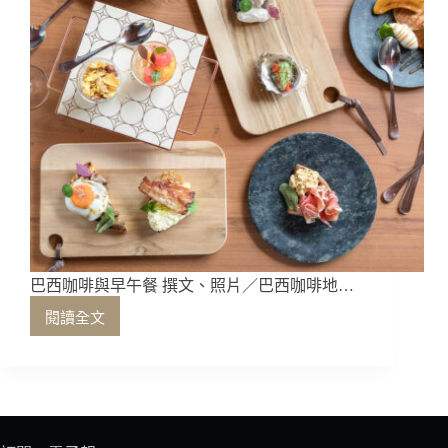
人
Kellinha
Stein
專
訪
巴西咖啡與早午餐 撰文、照片／巴西咖啡地…
閱讀全文
巴
西
咖
啡
與
早