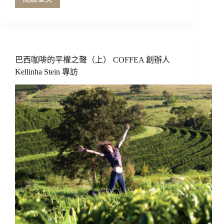
內
巴
瑪
西
莊
咖
園
啡
的
平
巴西咖啡的平權之聲（上） COFFEA 創辦人
權
Kellinha Stein 專訪
之
聲
（下）
COFFEA
創
辦
人
Kellinha
Stein
專
訪