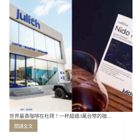
咖
啡
(
上)
世界最貴咖啡在杜拜！一杯超過3萬台幣的咖…
閱讀全文
世
界