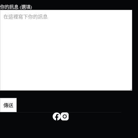
盃
你的訊息 (選填)
拉
花
大
賽
將
於
巴
拿
馬、
聖
地
牙
哥
舉
行