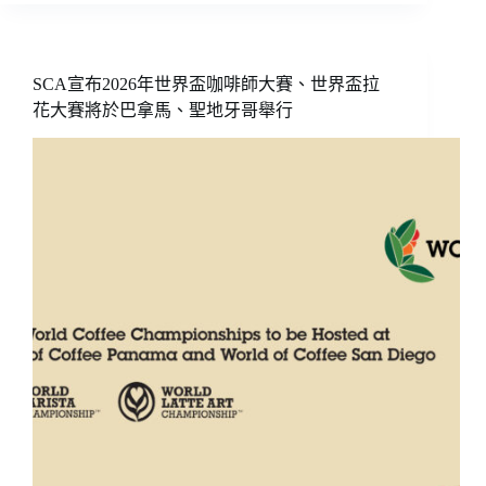
最
貴
咖
啡
SCA宣布2026年世界盃咖啡師大賽、世界盃拉
在
花大賽將於巴拿馬、聖地牙哥舉行
杜
拜！
一
杯
超
過
3
萬
台
幣
的
咖
啡
究
竟
是
什