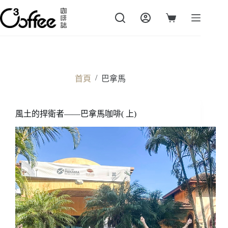
跳
至
購
主
物
要
車
內
容
/
首頁
巴拿馬
風土的捍衛者——巴拿馬咖啡( 上)