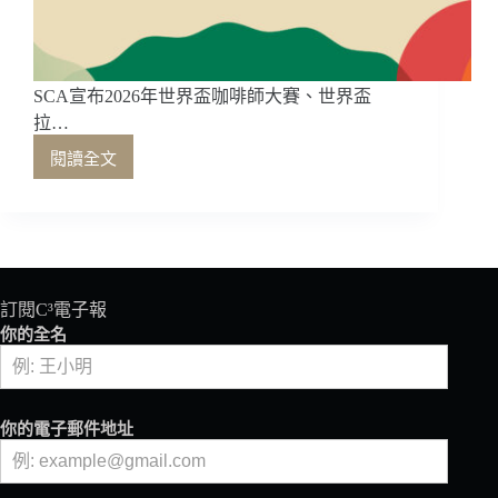
麼
滋
味？
SCA宣布2026年世界盃咖啡師大賽、世界盃
拉…
閱讀全文
SCA
宣
布
2026
年
世
界
訂閱C³電子報
盃
你的全名
咖
啡
師
大
你的電子郵件地址
賽、
世
界