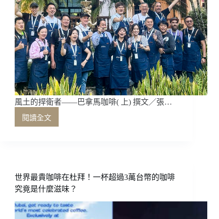
風土的捍衛者——巴拿馬咖啡( 上) 撰文／張…
閱讀全文
風
土
的
捍
衛
者
世界最貴咖啡在杜拜！一杯超過3萬台幣的咖啡
——
究竟是什麼滋味？
巴
拿
馬