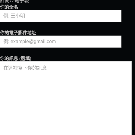
訂閱C³電子報
以
你的全名
成
為
魚
飼
你的電子郵件地址
料？
《自
然》
期
你的訊息 (選填)
刊
研
究
發
現，
它
可
以
提
升
尼
羅