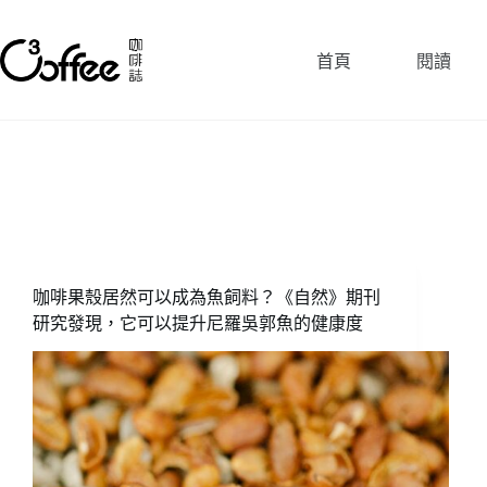
跳
至
首頁
閱讀
主
要
內
容
咖啡果殼居然可以成為魚飼料？《自然》期刊
研究發現，它可以提升尼羅吳郭魚的健康度