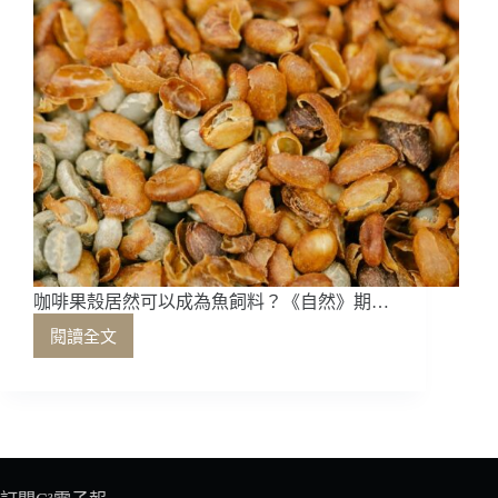
咖啡果殼居然可以成為魚飼料？《自然》期…
閱讀全文
咖
啡
果
殼
居
然
可