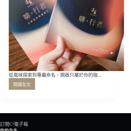
從風味探索到專屬命名，開啟只屬於你的咖…
閱讀全文
從
風
味
探
索
到
專
訂閱C³電子報
屬
你的全名