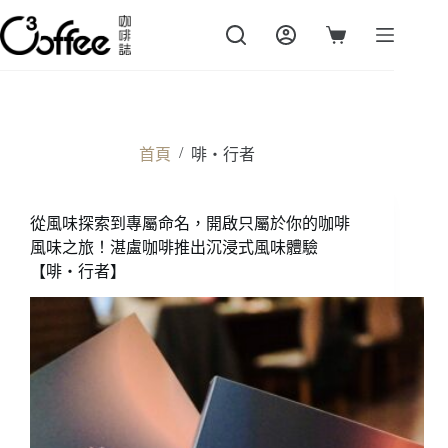
跳
至
購
主
物
要
車
內
容
/
首頁
啡・行者
從風味探索到專屬命名，開啟只屬於你的咖啡
風味之旅！湛盧咖啡推出沉浸式風味體驗
【啡・行者】