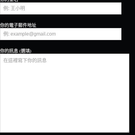
命
名，
開
啟
你的電子郵件地址
只
屬
於
你
你的訊息 (選填)
的
咖
啡
風
味
之
旅！
湛
盧
咖
啡
推
出