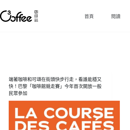
跳
至
首頁
閱讀
主
要
內
容
端著咖啡和可頌在街頭快步行走，看誰能穩又
快！巴黎「咖啡館競走賽」今年首次開放一般
民眾參加