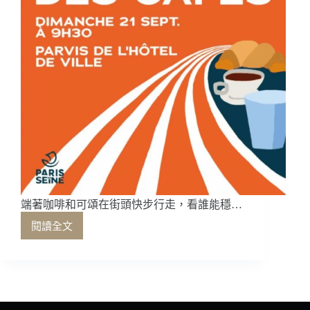
端著咖啡和可頌在街頭快步行走，看誰能穩…
閱讀全文
端
著
咖
啡
和
可