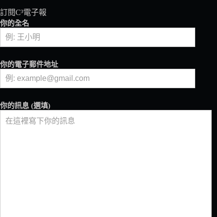
頌
訂閱C³電子報
在
你的全名
街
頭
快
步
你的電子郵件地址
行
走，
看
誰
你的訊息 (選填)
能
穩
又
快！
巴
黎
「咖
啡
館
競
走