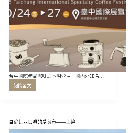
台中國際精品咖啡展本周登場！國內外知名…
閱讀全文
台
中
國
際
精
品
哥倫比亞咖啡的愛與愁——上篇
咖
啡