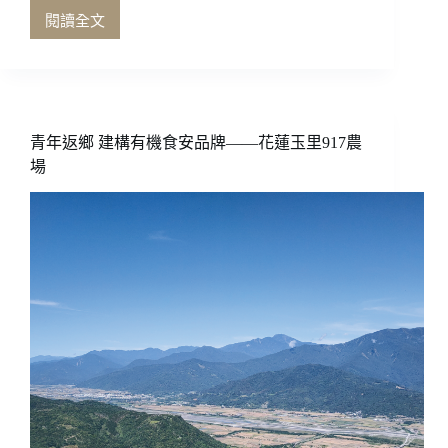
閱讀全文
重
披
戰
袍
的
老
青年返鄉 建構有機食安品牌——花蓮玉里917農
咖
場
啡
——
賴
比
瑞
卡