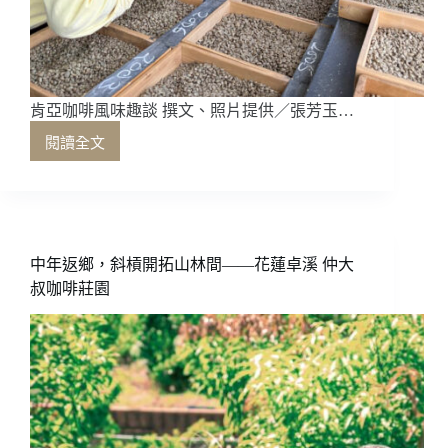
肯亞咖啡風味趣談 撰文、照片提供／張芳玉…
閱讀全文
肯
亞
咖
啡
風
味
中年返鄉，斜槓開拓山林間——花蓮卓溪 仲大
趣
叔咖啡莊園
談