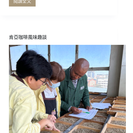
閱讀全文
那
哥
幾
倫
天
比
的
亞
台
咖
中，
啡
肯亞咖啡風味趣談
空
的
氣
愛
都
與
聞
愁
的
——
到
上
咖
篇
啡
香