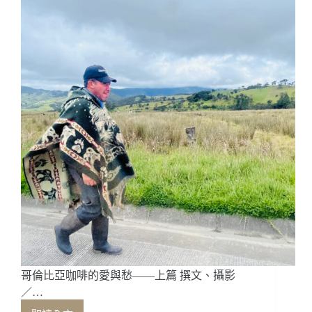
展
本
周
登
場！
國
內
外
知
名
咖
啡
館
+三
場
經
典
咖
啡
哥倫比亞咖啡的愛與愁——上篇 撰文、攝影
賽
／…
事，