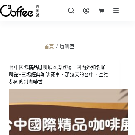
跳
至
購
主
物
要
車
內
容
/
首頁
咖啡豆
台中國際精品咖啡展本周登場！國內外知名咖
啡館+三場經典咖啡賽事，那幾天的台中，空氣
都聞的到咖啡香