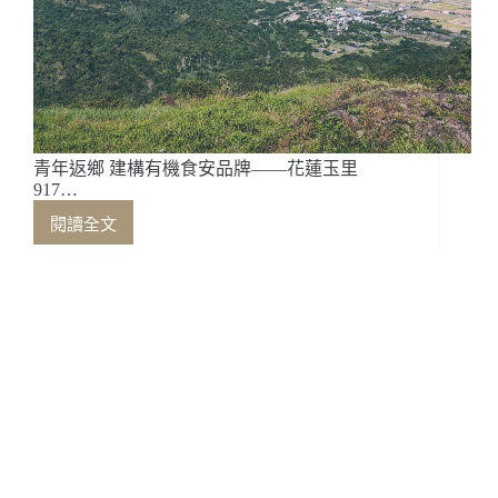
青年返鄉 建構有機食安品牌——花蓮玉里
917…
閱讀全文
青
年
返
鄉
建
構
怪咖知多少：阿拉比卡的物候周期
有
機
食
安
品
牌