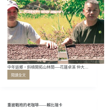
中年返鄉，斜槓開拓山林間──花蓮卓溪 仲大…
閱讀全文
中
年
返
鄉，
斜
槓
重披戰袍的老咖啡——賴比瑞卡
開