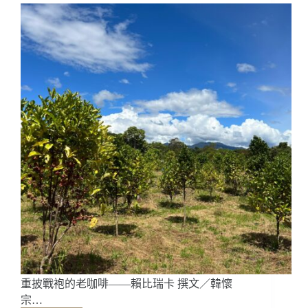
拓
山
林
間
——
花
蓮
卓
溪
仲
大
叔
咖
啡
莊
園
重披戰袍的老咖啡——賴比瑞卡 撰文／韓懷
宗…