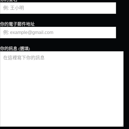
店
全
新
開
你的電子郵件地址
幕！
丹
麥
風
你的訊息 (選填)
美
學
裝
潢，
還
有
超
酷
咖
啡
自
取
機