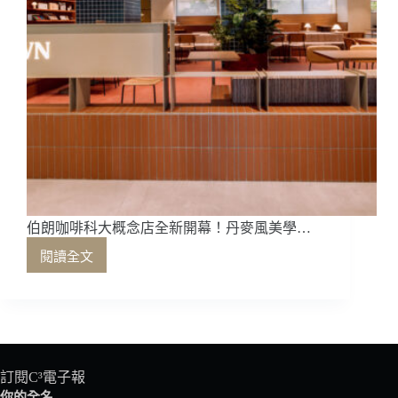
伯朗咖啡科大概念店全新開幕！丹麥風美學…
閱讀全文
伯
朗
咖
啡
科
大
概
訂閱C³電子報
念
你的全名