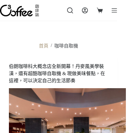
跳
至
購
主
物
要
車
內
容
/
首頁
咖啡自取機
伯朗咖啡科大概念店全新開幕！丹麥風美學裝
潢，還有超酷咖啡自取機 & 現做美味餐點，在
這裡，可以決定自己的生活節奏