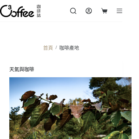
跳
至
購
主
物
要
車
內
容
/
首頁
咖啡產地
天氣與咖啡