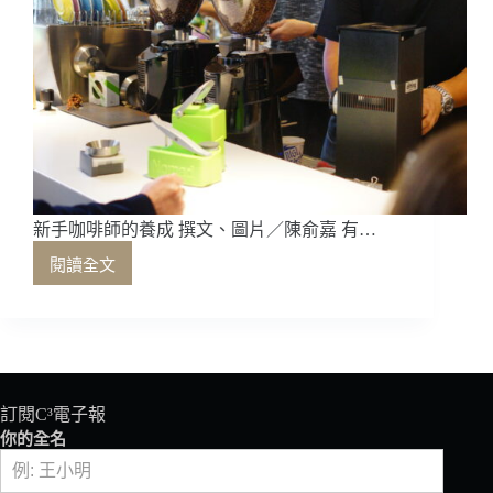
新手咖啡師的養成 撰文、圖片／陳俞嘉 有…
閱讀全文
新
手
咖
啡
師
的
養
訂閱C³電子報
成
你的全名