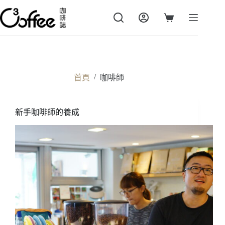
跳
至
購
主
物
要
車
內
容
/
首頁
咖啡師
新手咖啡師的養成