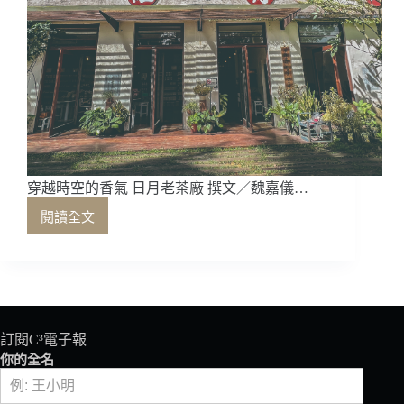
穿越時空的香氣 日月老茶廠 撰文／魏嘉儀…
閱讀全文
穿
越
時
空
的
香
氣
訂閱C³電子報
日
你的全名
月
老