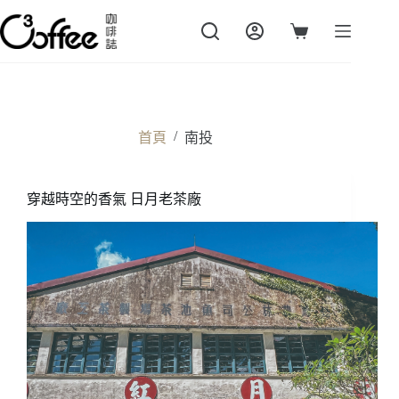
跳
至
購
主
物
要
車
內
容
/
首頁
南投
穿越時空的香氣 日月老茶廠