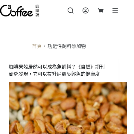
跳
至
購
主
物
要
車
內
容
/
首頁
功能性飼料添加物
咖啡果殼居然可以成為魚飼料？《自然》期刊
研究發現，它可以提升尼羅吳郭魚的健康度