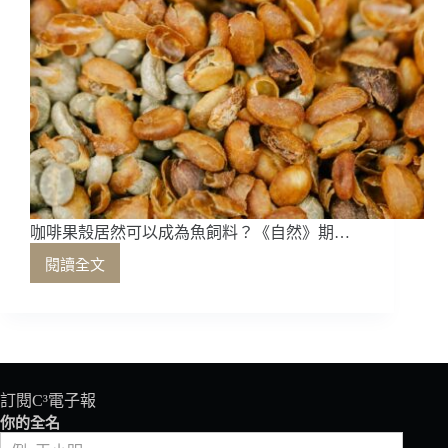
咖啡果殼居然可以成為魚飼料？《自然》期…
閱讀全文
咖
啡
果
殼
居
然
可
訂閱C³電子報
以
你的全名
成