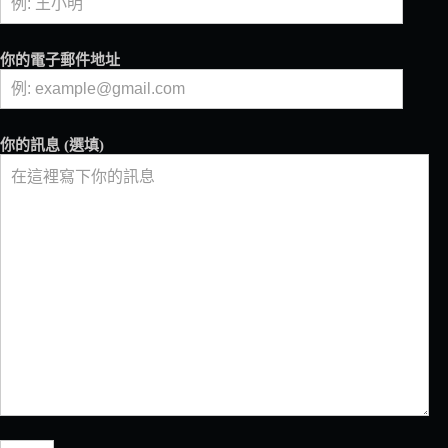
為
魚
飼
你的電子郵件地址
料？
《自
然》
期
你的訊息 (選填)
刊
研
究
發
現，
它
可
以
提
升
尼
羅
吳
郭