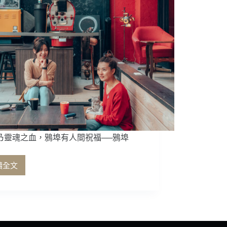
乃靈魂之血，鴉埠有人間祝福──鴉埠
讀全文
咖
啡
乃
靈
魂
之