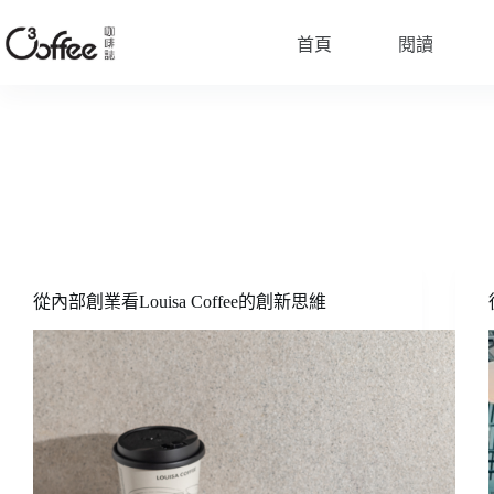
跳
至
首頁
閱讀
主
要
內
容
從內部創業看Louisa Coffee的創新思維