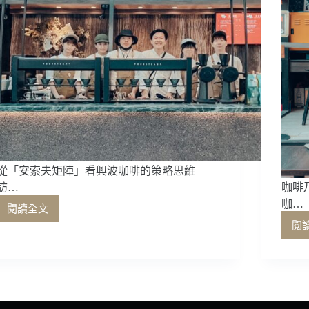
從「安索夫矩陣」看興波咖啡的策略思維
訪…
咖啡
咖…
閱讀全文
從
閱
「安
索
夫
矩
陣」
看