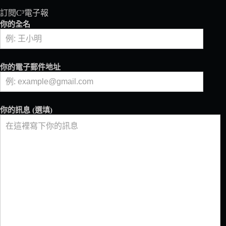
的
創
訂閱C³電子報
新
你的全名
思
維
你的電子郵件地址
你的訊息 (選填)