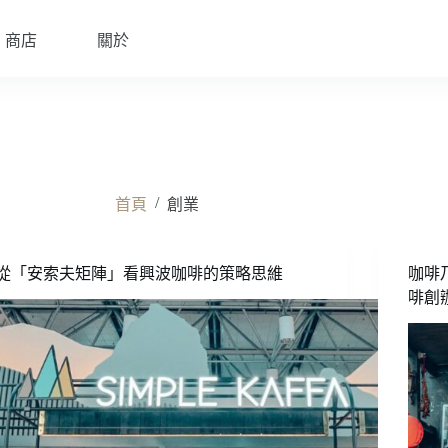
商店
關於
/
首頁
創業
從「安索夫矩陣」看興波咖啡的策略思維
咖啡
啡創