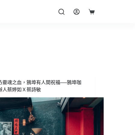
購
物
車
乃靈魂之血，鴉埠有人間祝福──鴉埠咖
辦人蔡婷如Ｘ蔡詩敏