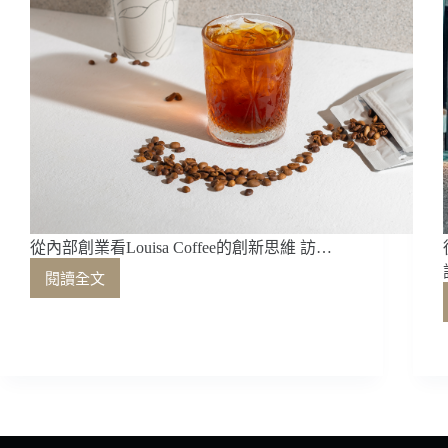
從內部創業看Louisa Coffee的創新思維 訪…
閱讀全文
從
內
部
創
業
看
Louisa
Coffee