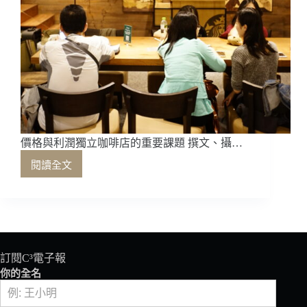
價格與利潤獨立咖啡店的重要課題 撰文、攝…
閱讀全文
價
格
與
利
潤
獨
立
訂閱C³電子報
咖
你的全名
啡
店