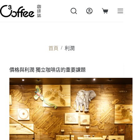
跳
至
購
主
物
要
車
內
容
/
首頁
利潤
價格與利潤 獨立咖啡店的重要課題