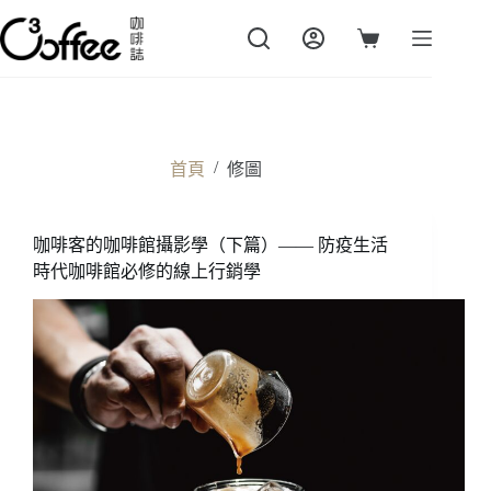
跳
至
購
主
物
要
車
內
容
/
首頁
修圖
咖啡客的咖啡館攝影學（下篇）—— 防疫生活
時代咖啡館必修的線上行銷學