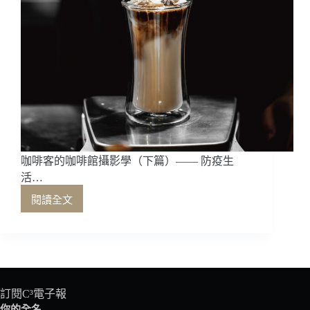
咖啡客的咖啡館攝影學（下篇）—— 防疫生
活…
閱讀全文
咖
啡
客
的
咖
啡
館
訂閱C³電子報
攝
你的全名