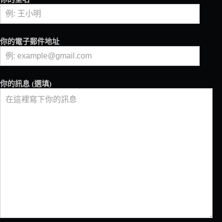
影
學
（下
篇）
你的電子郵件地址
——
防
疫
生
你的訊息 (選填)
活
時
代
咖
啡
館
必
修
的
線
上
行
銷