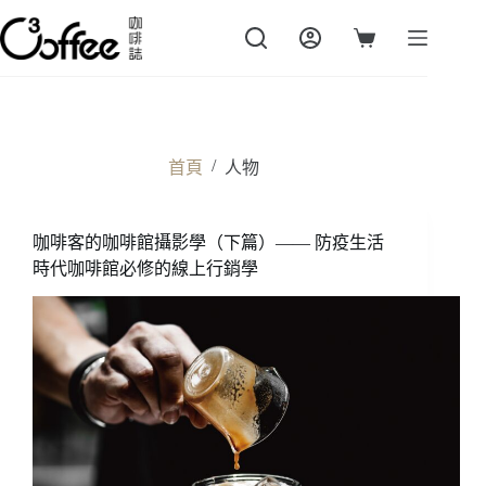
跳
至
購
主
物
要
車
內
容
/
首頁
人物
咖啡客的咖啡館攝影學（下篇）—— 防疫生活
時代咖啡館必修的線上行銷學