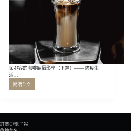
咖啡客的咖啡館攝影學（下篇）—— 防疫生
活…
閱讀全文
咖
啡
客
的
咖
啡
館
訂閱C³電子報
攝
你的全名