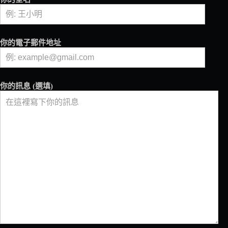
影
學
（下
篇）
你的電子郵件地址
——
防
疫
生
你的訊息 (選填)
活
時
代
咖
啡
館
必
修
的
線
上
行
銷