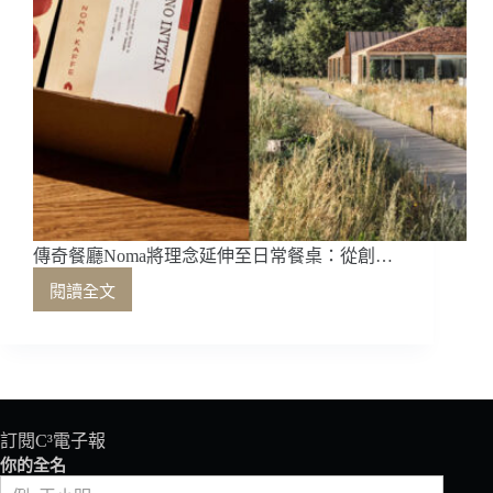
傳奇餐廳Noma將理念延伸至日常餐桌：從創…
閱讀全文
傳
奇
餐
廳
Noma
將
理
訂閱C³電子報
念
你的全名
延