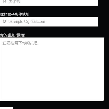
伸
至
日
你的電子郵件地址
常
餐
桌：
從
你的訊息 (選填)
創
新
料
理
到
咖
啡
體
驗