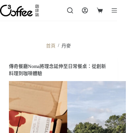
跳
至
購
主
物
要
車
內
容
/
首頁
丹麥
傳奇餐廳Noma將理念延伸至日常餐桌：從創新
料理到咖啡體驗