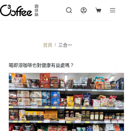
跳
至
購
主
物
要
車
內
容
/
首頁
三合一
喝即溶咖啡也對健康有益處嗎？