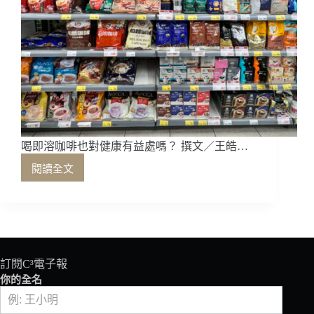
喝即溶咖啡也對健康有益處嗎？ 撰文／王皓…
閱讀全文
喝
即
溶
咖
啡
也
對
訂閱C³電子報
健
你的全名
康
有