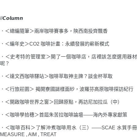
//𝘾𝙤𝙡𝙪𝙢𝙣
．＜總編隨筆＞兩岸咖啡賽事多，陝西南投齊飄香
．＜編年史＞CO2 咖啡計畫：永續發展的嶄新模式
．＜史考特的管理室＞開了一個咖啡店，店裡該怎麼選用器材
呢？
．＜達文西咖啡驛站＞咖啡萃取神主牌？談金杯萃取
．＜行旅莊園＞ 揭開寮國謎樣面紗，波羅芬高原咖啡探訪紀行
．＜開啟咖啡世界之窗＞回歸原點，再訪尼加拉瓜（中）
．＜咖啡學拾穗＞首屆朱苦拉咖啡論壇——
海內外專家獻策
．＜咖啡百科＞了解沖煮咖啡用水（三）——
SCAE 水質手
MEASURE , AIM , TREAT