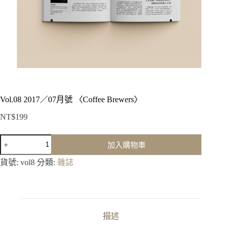
Vol.08 2017／07月號 〈Coffee Brewers〉
NT$
199
Vol.08
加入購物車
2017
／
貨號:
vol8
分類:
雜誌
07
月
號
〈Coffee
Brewers〉
描述
數