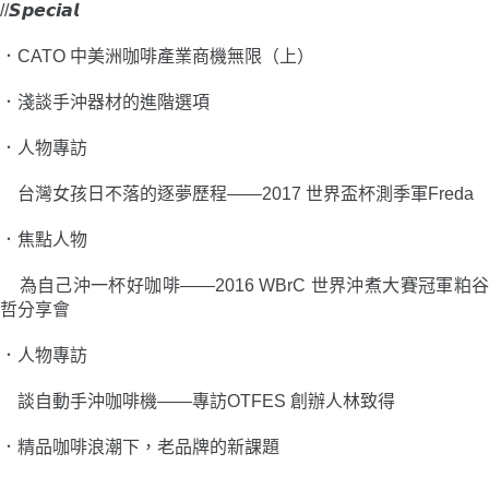
//𝙎𝙥𝙚𝙘𝙞𝙖𝙡
．
CATO 中美洲咖啡產業商機無限（上）
．
淺談手沖器材的進階選項
．
人物專訪
台灣女孩日不落的逐夢歷程——
2017 世界盃杯測季軍Freda
．
焦點人物
為自己沖一杯好咖啡——
2016 WBrC 世界沖煮大賽冠軍粕谷
哲分享會
．
人物專訪
談自動手沖咖啡機——
專訪OTFES 創辦人林致得
．
精品咖啡浪潮下，老品牌的新課題