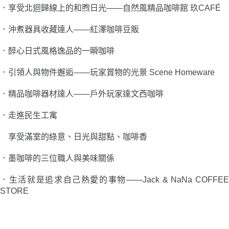
．
享受北迴歸線上的和煦日光
——
自然風精品咖啡館 玖CAFÉ
．沖煮器具收藏達人——
紅澤咖啡豆販
．
醉心日式風格逸品的一瞬咖啡
．
引領人與物件邂逅
——
玩家賞物的光景 Scene Homeware
．
精品咖啡器材達人
——
戶外玩家達文西咖啡
．
走進民生工寓
享受滿室的綠意、日光與甜點、咖啡香
．
墨咖啡的三位職人與美味關係
．
生活就是追求自己熱愛的事物
——
Jack & NaNa COFFE
STORE