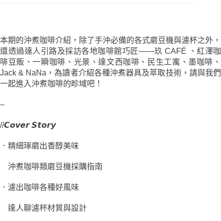
量
本期的沖煮咖啡介紹，除了手沖必備的各式磨豆機與濾杯之外，
還透過達人引路及採訪各地咖啡館巧匠
——
玖 CAFÉ 、紅澤咖
啡豆販、一瞬咖啡、光景、達文西咖啡、民生工寓、墨咖啡、
Jack & NaNa，為讀者介紹各種沖煮器具及萃取技術，請與我們
一起進入沖煮咖啡的畛域吧！
–
//𝘾𝙤𝙫𝙚𝙧 𝙎𝙩𝙤𝙧𝙮
．
精細琢磨出香醇美味
沖煮咖啡類磨豆機採購指南
．
濾出咖啡各種好風味
達人聊濾杯材質與設計