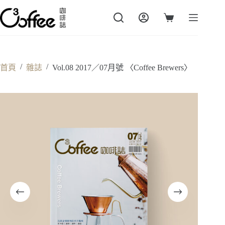
跳
至
購
主
物
要
車
內
容
/
/
首頁
雜誌
Vol.08 2017／07月號 〈Coffee Brewers〉