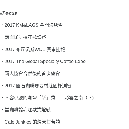
//𝙁𝙤𝙘𝙪𝙨
．
2017 KM&LAGS 金門海峽盃
兩岸咖啡拉花邀請賽
．
2017 布達佩斯WCE 賽事捷報
．
2017 The Global Specialty Coffee Expo
兩大協會合併後的首次盛會
．
2017 圓石咖啡瑰夏村莊園杯測會
．
不容小覷的咖壇「新」秀
——
彩雲之南（下)
．
當咖啡館亮起歇業燈號
Café Junkies 的經營甘苦談