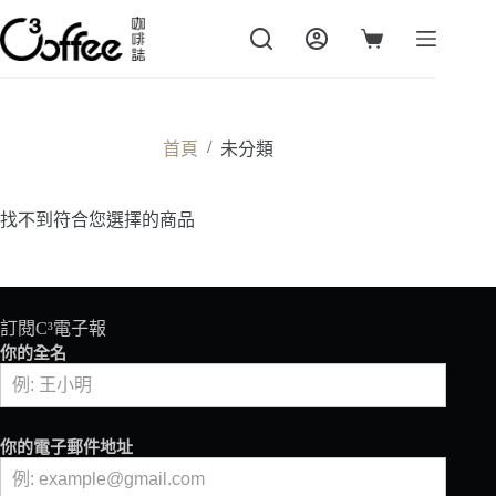
跳
至
購
主
物
要
車
內
容
/
首頁
未分類
找不到符合您選擇的商品
訂閱C³電子報
你的全名
你的電子郵件地址