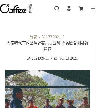
跳
至
購
主
物
要
車
內
容
/
Vol.33 2021
/
首頁
大疫時代下的國際評審與尋豆師 專訪歐舍咖啡許
寶霖
2021/09/11
Vol.33 2021