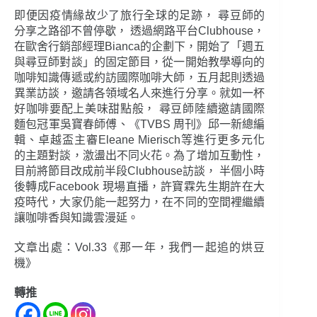
即便因疫情緣故少了旅行全球的足跡， 尋豆師的
分享之路卻不曾停歇， 透過網路平台Clubhouse，
在歐舍行銷部經理Bianca的企劃下，開始了「週五
與尋豆師對談」的固定節目，從一開始教學導向的
咖啡知識傳遞或約訪國際咖啡大師，五月起則透過
異業訪談，邀請各領域名人來進行分享。就如一杯
好咖啡要配上美味甜點般， 尋豆師陸續邀請國際
麵包冠軍吳寶春師傅、《TVBS 周刊》邱一新總編
輯、卓越盃主審Eleane Mierisch等進行更多元化
的主題對談，激盪出不同火花。為了增加互動性，
目前將節目改成前半段Clubhouse訪談， 半個小時
後轉成Facebook 現場直播，許寶霖先生期許在大
疫時代，大家仍能一起努力，在不同的空間裡繼續
讓咖啡香與知識雲漫延。
文章出處：Vol.33《那一年，我們一起追的烘豆
機》
轉推