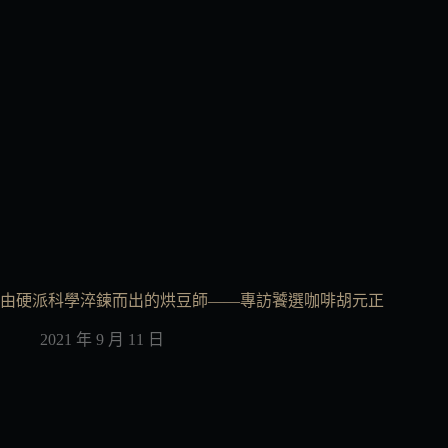
由硬派科學淬鍊而出的烘豆師——專訪饕選咖啡胡元正
2021 年 9 月 11 日