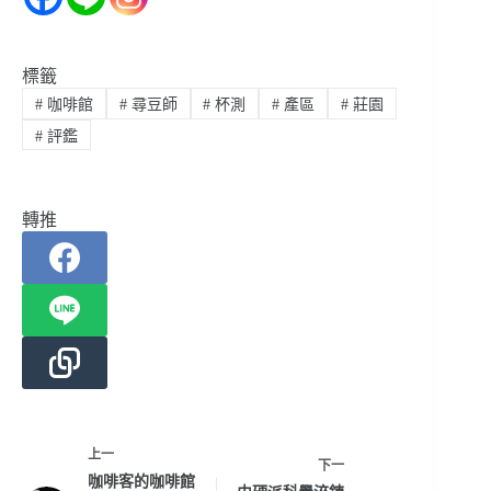
標籤
#
咖啡館
#
尋豆師
#
杯測
#
產區
#
莊園
#
評鑑
轉推
上一
下一
咖啡客的咖啡館