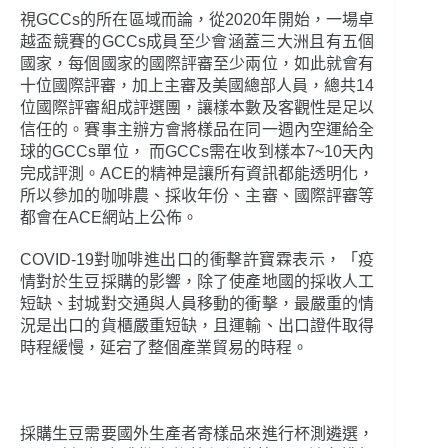
視GCCs的所在區域而論，從2020年開始，一場卓
越盃競賽的GCCs成員至少會涵蓋三大洲且有五個
國家，每個國家的國際評審至少兩位，如此就會有
十位國際評審，加上主審及美國總部人員，總共14
位國際評審組成評選團，讓樣本數及客觀性是足以
信任的。賽事主辦方會將樣品在同一週內空運給全
球的GCCs單位， 而GCCs需在收到樣本7~10天內
完成評測。ACE的精神是讓所有資訊都能透明化，
所以參加的咖啡農、採收年份、主審、國際評審等
都會在ACE網站上公佈。
COVID-19對咖啡進出口的衝擊許寶霖表示，「疫
情對於生豆採購的影響，除了使產地國的採收人工
短缺、封城對交通與人員移動的衝擊，最嚴重的情
況是出口的貨櫃嚴重短缺，且運輸、出口證件取得
時程緩慢，延宕了整個產業貿易的時程。
採購生豆需要國外生產者寄樣品來進行杯測遴選，