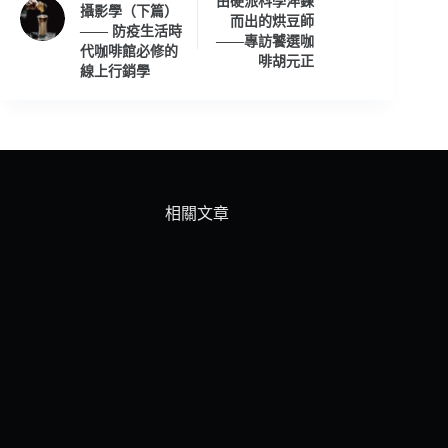
由硬派科學淬鍊
攝影學（下篇）
而出的烘豆師
—— 防疫生活時
——專訪饕選咖
代咖啡館必修的
啡胡元正
線上行銷學
相關文章