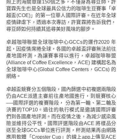
照上的海關章達150個之多，不僅身為尋豆師，許
寶霖先生也是全球最具公信力的咖啡生豆賽事「卓
越盃(COE)」的第一位華人國際評審。在近年全球
疫情肆虐下，透過本次專訪，許寶霖將告訴我們，
尋豆師如何持續其追尋美好風味的腳步。
卓越咖啡聯盟全球咖啡中心GCCs的運作2020 年
起，因疫情席捲全球，各國的卓越盃評審無法前往
產地國杯測，為讓賽事得以進行，卓越咖啡聯盟
(Alliance of Coffee Excellence，ACE) 建構起名為
全球咖啡中心(Global Coffee Centers，GCCs) 的
網絡。
卓越盃競賽分五個階段，國內篩選中初複選兩階段
仍由ACE派遣主審前往產地國進行，到競賽核心
──國際評選的複賽階段， 分為第一輪、第二輪及
決賽的TOP10。過往的執行模式是邀請國際評審
們到各國產地評測。而在疫情之後，為減少感染風
險並維持公平性，國際評選階段由ACE 將樣品分
送至全球GCCs單位進行評測，杯測結果再由網路
應用軟體「Cropster Cup」的線上app上傳至ACE