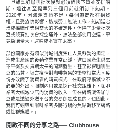
一旦確認好咖啡批次後就必須儘快下單並安排船
期，過往甚至提早到三個月前就須訂下船期。
2020年，因海運貨櫃不足，每個廠商都在搶貨
櫃，且受疫情影響，造成勞工無法工作，船期延宕
造成採購作業相當大的不確定性，但除了少量批次
豆或競賽批次會採空運外，無法全部使用空運，畢
竟採購量大，運輸成本實在太高。
部份國家亦有類似封城制度禁止人員移動的規定，
造成生產國的後勤作業異常延緩、進口國產生供需
不平衡及交貨期太長的問題發生，甚至影響咖啡生
豆的品質，坦言疫情對咖啡貿易的衝擊相當大。疫
情亦改變了消費者的購買模式，在政府呼籲減少不
必要的外出、限制內用或是採行社交距離下，咖啡
業者大幅減少店內消費的收入，但在網路販售咖啡
豆或是透過外送平台的交易卻是成長的，也因此，
我們可觀察到咖啡業者多將行銷的焦點轉移至網路
或社群媒體。」
開啟不同的分享之路── Clubhouse