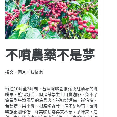
不噴農藥不是夢
撰文、圖片／韓懷宗
每逢10月至3月間，台灣咖啡園掛滿火紅通亮的咖
啡果，煞是好看，但是帶學生上山賞咖啡，免不了
會看到些煞風景的病蟲害；諸如煤煙病、炭疽病、
葉鏽病、果小蠧、根腐線蟲等，這不是壞事，讓咖
啡族更加珍惜一杯美味咖啡得來不易。多年來，農