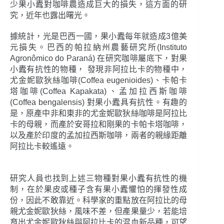
少果小蠹對咖啡農造成巨大的損失，這方面的研
究，近年也露出曙光。
據統計，光是巴西一國，果小蠹每年就造成3億美
元損失。巴西的帕拉納州農藝研究所(Instituto
Agronômico do Paraná) 在研究咖啡屬底下，對果
小蠹有抗性的物種， 發現非阿拉比卡的物種中，
尤金妮歐狄絲咖啡(Coffea eugenioides)、卡帕卡
塔咖啡(Coffea Kapakata)、孟加拉西斯咖啡
(Coffea bengalensis) 對果小蠹具有抗性。有趣的
是，原產中非和東非的尤金妮歐狄絲咖啡是阿拉比
卡的母親，而產於安哥拉和剛果的卡帕卡塔咖啡，
以及產於印度的孟加拉西斯咖啡，兩者的親緣距離
阿拉比卡較遙遠。
研究人員也找到上述三物種對果小蠹有抗性的機
制，在於果皮或種子含有果小蠹懼怕的揮發性成
份，因此不敢靠近。科學家的重點放在阿拉比的母
親尤金妮歐狄絲，風味不差，但產果量少，若能培
育出尤金妮歐狄絲與阿拉比卡的混血新品種，可望