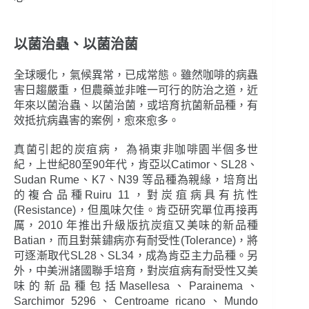
以菌治蟲、以菌治菌
全球暖化，氣候異常，已成常態。雖然咖啡的病蟲
害日趨嚴重，但農藥並非唯一可行的防治之道，近
年來以菌治蟲、以菌治菌，或培育抗菌新品種，有
效抵抗病蟲害的案例，愈來愈多。
真菌引起的炭疽病， 為禍東非咖啡園半個多世
紀，上世紀80至90年代，肯亞以Catimor、SL28、
Sudan Rume、K7、N39 等品種為親緣，培育出
的複合品種Ruiru 11，對炭疽病具有抗性
(Resistance)，但風味欠佳。肯亞研究單位再接再
厲，2010 年推出升級版抗炭疽又美味的新品種
Batian，而且對葉鏽病亦有耐受性(Tolerance)，將
可逐漸取代SL28、SL34，成為肯亞主力品種。另
外，中美洲諸國聯手培育，對炭疽病有耐受性又美
味的新品種包括Masellesa、Parainema、
Sarchimor 5296、Centroame ricano、Mundo