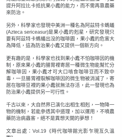
提升阿拉比卡抵抗果小蠹的能力，而不需再靠農藥
來防治。
另外，科學家也發現中美洲一種名為阿茲特卡螞蟻
(Azteca sericeasur)是果小蠹的剋星，研究發現只
要有阿茲特卡螞蟻出沒的咖啡園，果小蠹的危害大
為降低，這為防治果小蠹又提供一個新方向。
更有趣的是，科學家也找到果小蠹不怕咖啡因的機
制，原來果小蠹的腸胃裡寄居一種微生物能幫忙分
解咖啡因，果小蠹才可大口啃食咖啡豆而不致中
毒，一旦腸胃裡裂解咖啡因的微生物被消滅了，寄
居在咖啡豆裡的果小蠹就無法存活，此一發現也為
防治果小蠹提供另一可行性。
千古以來，大自然界已演化出相生相剋，一物降一
物的機制，若能參透其中道理，加以運用，不噴農
藥防治病蟲害，絕不是異想天開的夢想！
文章出處：Vol.19《時代咖啡館光影乍現亙久溫