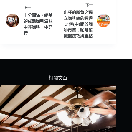
下一
上一
出杯的勝負之獨
十分圓滿，絕美
立咖啡館的經營
的成熟咖啡滋味
之道(中)關於咖
中非咖啡．中菲
啡市集：咖啡館
行
擺攤技巧與重點
相關文章