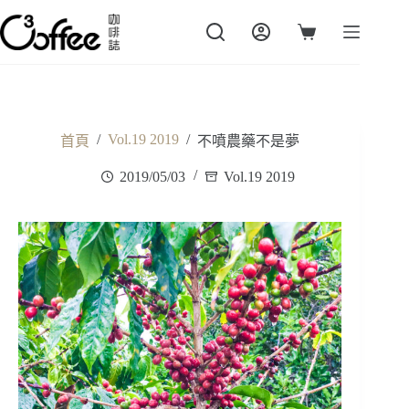
跳
至
購
主
物
要
車
內
容
/
Vol.19 2019
/
首頁
不噴農藥不是夢
2019/05/03
Vol.19 2019