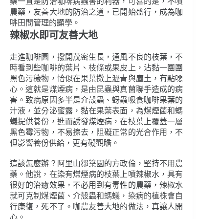
藥一直是防治咖啡病蟲害的利器，可喜的是，不噴
農藥，友善大地的防治之道，已開始盛行，成為咖
啡田間管理的顯學。
辣椒水即可友善大地
走進咖啡園，撥開茂密生長，通風不良的枝葉，不
時看到些咖啡的葉片、枝條或果皮上，沾黏一團團
黑色污穢物，恰似在果葉撒上瀝青與塵土，有點噁
心。這就是煤煙病，是由昆蟲與真菌聯手造成的病
害。致病原因多半是介殼蟲、蚜蟲吸食咖啡果葉的
汁液，並分泌蜜露，黏在果葉表面，為煤煙菌和螞
蟻提供養份，進而誘發煤煙病，在枝葉上覆蓋一層
黑色霉污物，不易擦去，阻礙正常的光合作用，不
但影響養份供給，更有礙觀瞻。
這該怎麼辦？阿里山鄒築園的方政倫，堅持不用農
藥。他說，在染有煤煙病的枝葉上噴辣椒水，具有
很好的治癒效果，不必用到有毒性的農藥，辣椒水
就可克制煤煙菌、介殼蟲和螞蟻，染病的植株會自
行康復，死不了。咖農友善大地的做法，真讓人開
心。