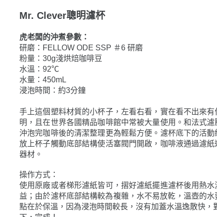
虎老闆的沖煮參數：
研磨：FELLOW ODE SSP ＃6 研磨
粉量：30g淺烘焙咖啡豆
水溫：92℃
水量：450mL
浸泡時間：約3分鐘
手上這個塑料材質的小杯子，左看右看，實在看不出來有
明，且在世界各國精品咖啡館中常被大量使用。和法式濾
沖泡完咖啡後的清潔整理更為輕鬆方便。濾杯底下的活動
放上杯子觸動底部結構使活塞閥門開啟，咖啡液通過濾紙
器材。
操作方式：
使用原廠或者梯形濾紙皆可，摺好濾紙擺進濾杯後用熱水
益；由於濾杯底部結構較為複雜，水不易放乾，溫壺的水要
點在於保溫，因為浸泡時間較長，沒有加蓋水溫逸散快，
下，完成！