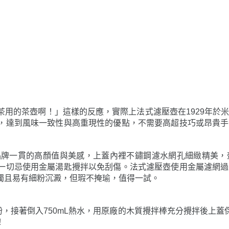
用的茶壺啊！」這樣的反應，實際上法式濾壓壺在1929年於
，達到風味一致性與高重現性的優點，不需要高超技巧或昂貴手
該品牌一貫的高顏值與美感，上蓋內裡不鏽鋼濾水網孔細緻精美
一切忌使用金屬湯匙攪拌以免刮傷。法式濾壓壺使用金屬濾網過
濁且易有細粉沉澱，但瑕不掩瑜，值得一試。
粉，接著倒入750mL熱水，用原廠的木質攪拌棒充分攪拌後上蓋
！