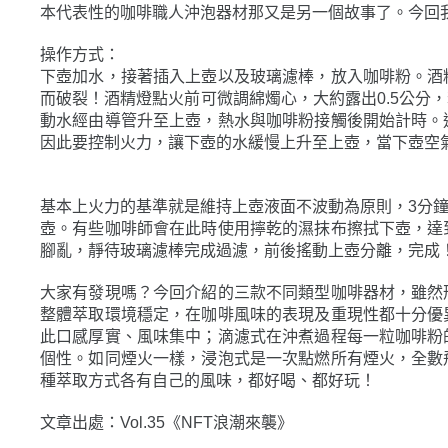
操作方式：
下壺加水，接著插入上壺以及玻璃濾棒，放入咖啡粉。酒
而破裂！酒精燈點火前可微調綿燭心，大約露出0.5公分
動水經由導管升至上壺，熱水與咖啡粉接觸後開始計時。
因此要控制火力，讓下壺的水緩慢上升至上壺，當下壺空
基本上火力的基準就是維持上壺液面不波動為原則，3分
壺。有些咖啡師會在此時使用擰乾的濕抹布擦拭下壺，達
腳亂，靜待玻璃濾棒完成過濾，前後搖動上壺分離，完成
大家有發現嗎？今回介紹的三款不同類型咖啡器材，雖然
整體萃取環境穩定，在咖啡風味的表現及重現性都十分優
此口感厚實、風味集中；滴濾式在沖煮過程每一粒咖啡粉
個性。如同煙火一樣，浸泡式是一次點燃所有煙火，全數
種萃取方式各有自己的風味，都好喝、都好玩！
文章出處：Vol.35《NFT浪潮來襲》
轉推