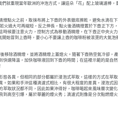
精燈點火之前，取抹布將上下壺的外表徹底擦乾，避免水滴在下
，若火過大可再縮短，反之伸長，點火後酒精燈置於下壺正下方
這時候要注意火力，控制方式為移動酒精燈，在下壺正中央火力
氣開始冒到上壺時，要小心不要讓上壺的咖啡粉被滾燙的大氣泡
鐘後移除酒精燈，並將酒精燈上蓋熄火。隨著下壺熱空氣冷卻，
到快速降溫，加快咖啡液回到下壺的時間；在這裡示範的是自然
！
形態各異，但相同的部分都屬於浸泡式萃取，這樣的方式在萃取
異。如果和手沖這種滴濾式相比，有很大程度的差異，浸泡式因
的萃取狀況都不同，因此如果沖得好，咖啡喝起來風味層次變化
飛到高空引爆，屬於華麗的煙火秀；滴濾式則像是分次點燃煙火