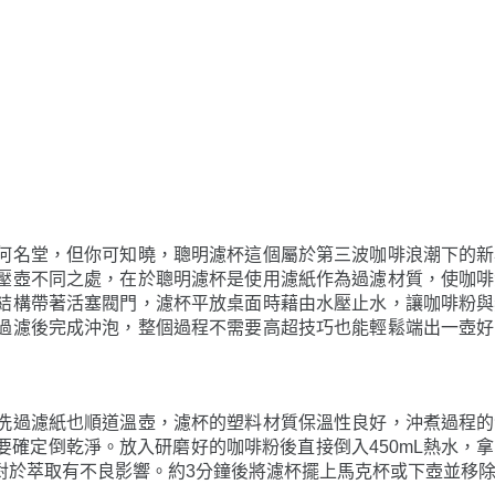
何名堂，但你可知曉，聰明濾杯這個屬於第三波咖啡浪潮下的新
壓壺不同之處，在於聰明濾杯是使用濾紙作為過濾材質，使咖啡
結構帶著活塞閥門，濾杯平放桌面時藉由水壓止水，讓咖啡粉與
過濾後完成沖泡，整個過程不需要高超技巧也能輕鬆端出一壺好
洗過濾紙也順道溫壺，濾杯的塑料材質保溫性良好，沖煮過程的
確定倒乾淨。放入研磨好的咖啡粉後直接倒入450mL熱水，
對於萃取有不良影響。約3分鐘後將濾杯擺上馬克杯或下壺並移