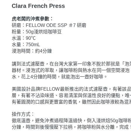
虎老闆的沖煮參數：
研磨：FELLOW ODE SSP ＃7 研磨
粉量：50g淺烘焙咖啡豆
水溫：90℃
水量：750mL
浸泡時間：約4分鐘
講到法式濾壓壺，在台灣大家第一印象不脫於那就是「泡茶
器材。浸泡式的萃取，讓咖啡粉與熱水在同一個空間浸泡
水，花上4分鐘的時間，就能泡出一壺好咖啡。
美國設計品牌FELLOW最新推出的法式濾壓壺，有著
層，有著不沾染味道、容易清潔與保溫性良好的優點，唯
有著圓潤的口感與更豐富的香氣，雖然因此咖啡液較為混
操作方式：
徹底溫壺，避免沖煮過程降溫過快，倒入淺烘焙50g咖啡
分鐘，時間到後慢慢壓下拉柄，將咖啡粉與水分離，完成
Mr. Clever聰明濾杯