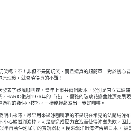
玩笑嗎？不！非但不是開玩笑，而且還真的超簡單！對於初心者
泡原理後，就會曉得真的不難！
6年首次發表了賽風咖啡壺，當年上市共兩個版本，分別是直立式
，HARIO復刻1976年的「花」，優雅的玻璃花瓣曲線漂亮
泡過程的幾個小技巧，一樣能輕鬆煮出一壺好咖啡。
發明出來時，最早用來過濾咖啡液的不是現在常見的法蘭絨濾布
不小心觸碰到濾棒，可是會造成壓力宣洩而使得沖煮失敗，因此
半自動沖泡咖啡的賞玩器材。後來飄洋過海流傳到日本， 被當時
我們就重現當年歐洲的沖泡方式，讓這朵「花」配上玻璃濾棒，