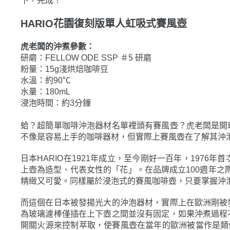
HARIO花園復刻版單人虹吸式賽風壺
虎老闆的沖煮參數：
研磨：FELLOW ODE SSP ＃5 研磨
粉量：15g淺烘焙咖啡豆
水溫：約90℃
水量：180mL
浸泡時間：約3分鐘
蛤？超簡單咖啡沖泡器材名單裡頭有賽風壺？虎老闆是開
不像是容易上手的咖啡器材，但實際上賽風壺在了解其沖
日本HARIO在1921年成立，至今剛好一百年，197
上壺為造型、代表女性的「花」。在品牌成立100週年之際
精緻又可愛。同樣屬於浸泡式的賽風咖啡壺，只要掌握沖
而這個在日本被發揚光大的沖泡器材，實際上在歐洲剛被
為玻璃濾棒僅插在上下壺之間並沒有固定，如果沖煮過程
開關火源來控制萃取，使賽風壺在當年的歐洲被當作是類似
本代表性的咖啡職人沖泡器材那又是另一個故事了。今回