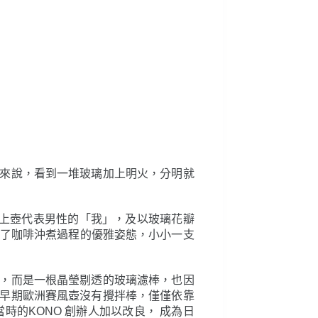
來說，看到一堆玻璃加上明火，分明就
玻璃上壺代表男性的「我」，及以玻璃花瓣
展現了咖啡沖煮過程的優雅姿態，小小一支
，而是一根晶瑩剔透的玻璃濾棒，也因
早期歐洲賽風壺沒有攪拌棒，僅僅依靠
的KONO 創辦人加以改良， 成為日
重溫一下這古董般的懶人沖泡法吧。