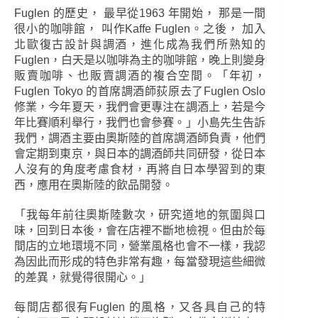
Fuglen 的歷史， 最早從1963 年開始， 那是一間
很小的咖啡館， 叫作Kaffe Fuglen。之後， 加入
北歐復古設計與調酒，進化成為我們所熟知的
Fuglen，白天是以咖啡為主的咖啡館，晚上則變身
販賣咖啡、也販賣調酒的複合空間。「年初，
Fuglen Tokyo 的首席調酒師荻原去了Fuglen Oslo
修業，今年夏天，我們會更專注在調酒上，若是今
年比賽順利舉行，我們也會參賽。」小島先生告訴
我們，調酒主要由奧斯陸的首席調酒師負責，他們
會定期到東京，與日本的調酒師共同研發，從日本
人沒有的角度考慮食材，再將自日本學習到的東
西，應用在奧斯陸的飲品開發。
「我每年前往奧斯陸數次，研究道地的氛圍與口
味，回到日本後，會在店裡不斷地檢視。但由於每
間店的立地環境不同，營業風格也會不一樣，我認
為因此而形成的特色非常有趣，每當發現這些細微
的差異，就覺得很開心。」
每間店都很有Fuglen 的風格，又各具自己的特