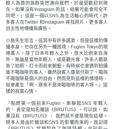
輕人為首的族群突然湧向我們，於是受歡迎到現
在。如果沒有Instagram 的話，結果可能會完全不
同吧。」這是一個以SNS 為生活軸心的時代，許
多客人在Twitter 和Instagram 尋找照片，更多客人
自主性地傳播與廣告。
小島先生坦言，這其中有許多感激，但是這樣的傳
播本身，也存在另外一種困境。Fuglen Tokyo的現
場客人，除了日本年輕人之外，很大比例來自海
外，無論是當地年輕人，或是觀光客，許多人都是
為了拍照、打卡而前來朝聖，有時候也會遇到拍攝
後不喝咖啡的客人，雖然說客人還是付款了、喝與
不喝咖啡是個人的自由，然而見到這樣的情境時，
就會產生「啊，原來不是來喝咖啡的客人呀。」這
樣的寂寞心情。
「點燃第一個前來Fuglen、串聯起SNS 年輕人
的， 肯定是知名雜誌《BRUTUS》。可以說， 如
果沒有《BRUTUS》， 我們就不會是現在這樣。
很多人是由於雜誌和SNS 的影響而來的，我記得
《BRUTUS》當期製作了咖啡特輯，出刊前一