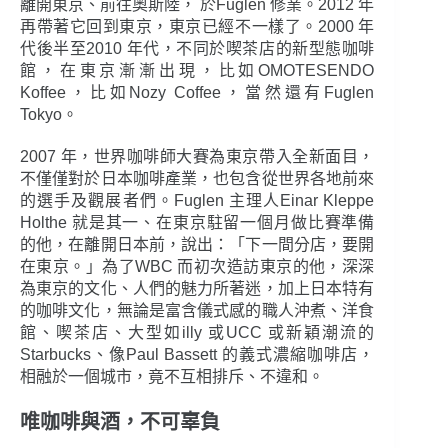
離開東京、前往奧斯陸， 於Fuglen 修業。2012 年
再帶著它回到東京，東京已經不一樣了。2000 年
代後半至2010 年代，不同於喫茶店的新型態咖啡
館，在東京漸漸出現，比如OMOTESENDO
Koffee，比如Nozy Coffee，當然還有Fuglen
Tokyo。
2007 年，世界咖啡師大賽為東京帶入全新面目，
不僅僅對於日本咖啡產業，也包含從世界各地前來
的選手及觀展者們。Fuglen 主理人Einar Kleppe
Holthe 就是其一、在東京駐留一個月做比賽準備
的他，在離開日本前，說出：「下一間分店，要開
在東京。」為了WBC 而初次造訪東京的他，深深
為東京的文化、人們的魅力所著迷，加上日本特有
的咖啡文化，無論是富含儀式感的職人沖煮、洋食
館、喫茶店、大型如illy 或UCC 或新穎潮流的
Starbucks、像Paul Bassett 的義式濃縮咖啡店，
相融於一個城市，竟不互相排斥、不違和。
唯咖啡與酒，不可辜負