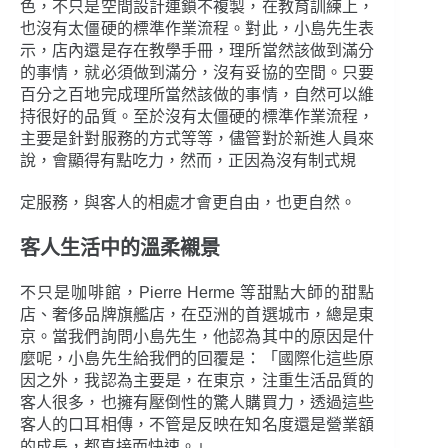
色，不只是空間設計連鎖不複製，在教育訓練上，
也沒有太僵硬的標準作業流程。對此，小島先生表
示，店內還是存在教學手冊，理所當然該做到滿分
的事情，就必須做到滿分，沒有妥協的空間。只要
百分之百地完成理所當然該做的事情，自然可以維
持很好的品質。至於沒有太僵硬的標準作業流程，
主要是針對服務的方式等等，儘管對於新進人員來
說，會顯得有點吃力，然而，正因為沒有制式規
定服務，與客人的相處才會更自由，也更自然。
客人生活中的溫柔襯景
不只是咖啡館，Pierre Herme 等甜點大師的甜點
店、奢侈品牌旗艦店，在亞洲的首選城市，總是東
京。當我們詢問小島先生，他認為其中的原因是什
麼呢，小島先生給我們的回覆是：「國際化這些原
因之外，我認為主要是，在東京，注重生活品質的
客人很多，也擁有壓倒性的驚人購買力，透過這些
客人的口耳相傳，不管是反映在知名度還是營業額
的成長，都直接而快速。」