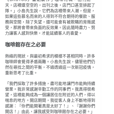
天，店裡還空空的，出刊之後，店門口甚至排起了
隊。」小島先生說，它們為店裡帶來人潮，但是，
如果這些慕名而來的人得到不符合期待的餐飲、服
務與空間，除了失望，還可能會有被欺瞞的背叛感
受，那將會帶來負面的反效果。因此隨時盡力、努
力讓客人感到快樂，才能延續客人的喜愛。
咖啡館存在之必要
熱絡的現狀，與最初希求的模樣不甚相同時，許多
咖啡師會覺得矛盾兩難。小島先生說，儘管他們仍
然在尋找之間的平衡，不過透過這一次新冠疫情，
重新思考了比重。
「我們採取了許多措施，盡可能地讓門市能夠持續
營業。我非常感謝辛勤工作的同事們。我真得很希
望，這裡能夠成為一個讓居住在附近的人們，得以
喘息的地方。開店期間，我從客人身上不斷地得到
感謝：『你們能開著真是太好了！』、『謝謝你們
開店！』由此，讓我感受到咖啡館存在之必要。」