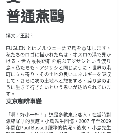
普通燕鷗
撰文／王懿莘
FUGLEN とはノルウェー語で鳥を意味します。
私たちのロゴに描かれた鳥は、オスロの港で見か
ける、世界最長距離を飛ぶアジサシという渡り
鳥。私たちも、アジサシと同じように、世界の港
町に立ち寄り、その土地の良いエネルギーを吸収
して、さらに次の土地へと旅をする、渡り鳥のよ
うに生きて行きたいという思いが込められていま
す。
東京咖啡事變
「啊！好小一杯！」這是多數東京客人，在當時對
濃縮咖啡的反應。小島先生回憶，2007 年至2009
年間在Paul Bassett 服務的情況。後來， 小島先生