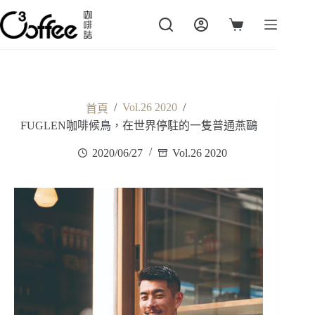
跳
至
購
主
物
要
車
內
容
/
Vol.26 2020
/
首頁
FUGLEN咖啡候鳥，在世界停駐的一隻普通燕鷗
2020/06/27
Vol.26 2020