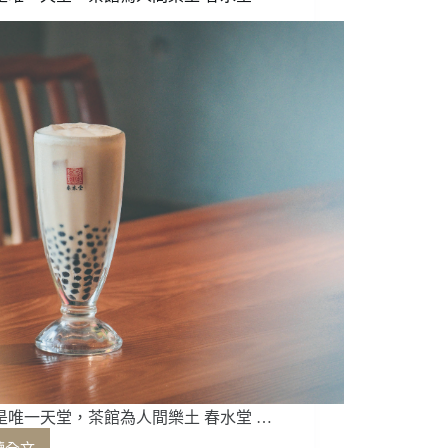
健
康
有
益
處
嗎？
是唯一天堂，茶館為人間樂土 春水堂 …