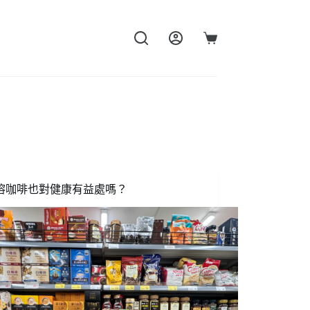
購
物
車
溶咖啡也對健康有益處嗎？