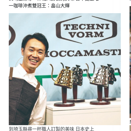
談
一咖啡沖煮雙冠王：畠山大輝
到埼玉縣尋一杯職人訂製的美味 日本史上