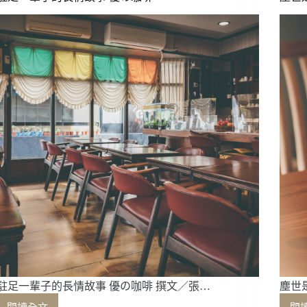
世
界
冠
軍
——
COFFEE
LOVER’s
PLANET
品
牌
總
監
楊
衣
姍
駐足一輩子的長情故事 優の咖啡 撰文／張…
塵世