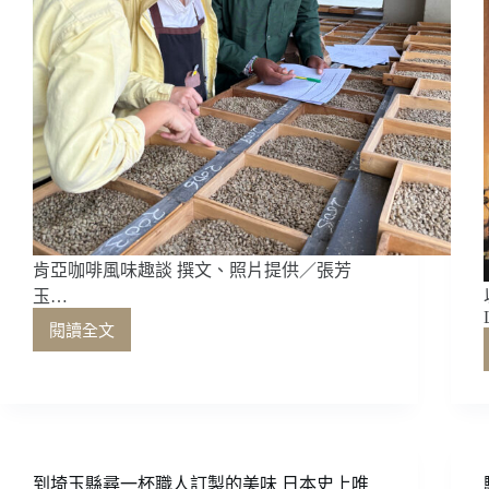
肯亞咖啡風味趣談 撰文、照片提供／張芳
玉…
閱讀全文
肯
亞
咖
啡
風
味
趣
到埼玉縣尋一杯職人訂製的美味 日本史上唯