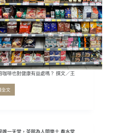
溶咖啡也對健康有益處嗎？ 撰文／王
讀全文
喝
即
溶
咖
啡
也
對
是唯一天堂，茶館為人間樂土 春水堂