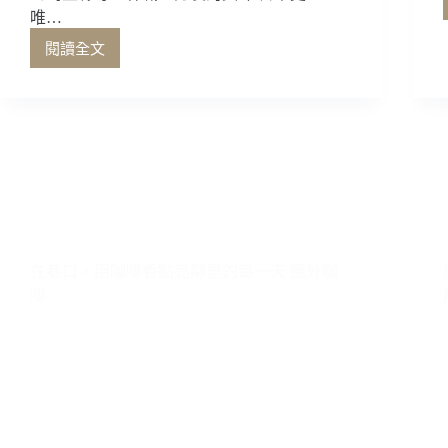
唯…
閱讀全文
到
埼
玉
縣
尋
一
在巷口，用咖啡香點亮鄰里的每一天 圈外咖
杯
啡
職
人
訂
製
的
美
味
日
本
史
上
唯