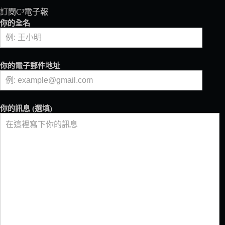
的
訂閱C³電子報
每
你的全名
一
天
圈
外
你的電子郵件地址
咖
啡
你的訊息 (選填)