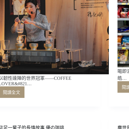
喝即
以韌性達陣的世界冠軍——COFFEE
皓…
LOVER&#821…
閱
閱讀全文
以
韌
性
達
陣
的
駐足一輩子的長情故事 優の珈琲
塵世