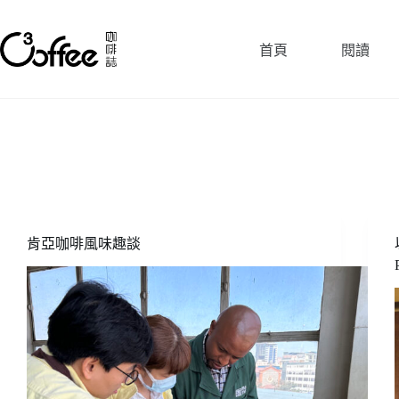
跳
至
首頁
閱讀
主
要
內
容
肯亞咖啡風味趣談