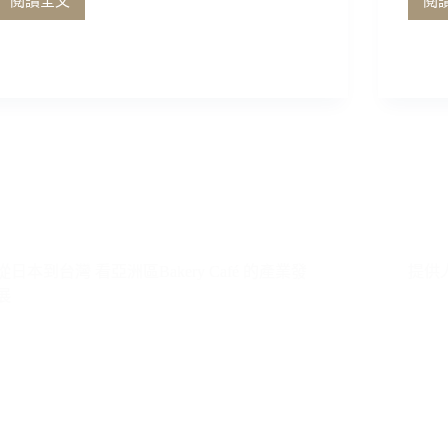
閱讀全文
閱
駐
足
一
輩
子
的
長
情
從日本到台灣 看亞洲區Bakery Café 的產業發
提供
故
展
事
優
の
珈
琲