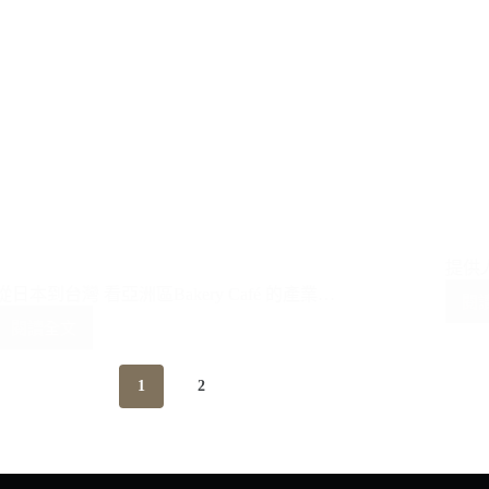
提供
從日本到台灣 看亞洲區Bakery Café 的產業…
閱
閱讀全文
從
日
本
到
台
灣
看
1
2
亞
洲
區
Bakery
Café