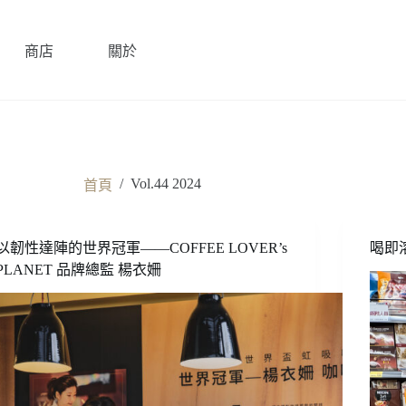
商店
關於
/
Vol.44 2024
首頁
以韌性達陣的世界冠軍——COFFEE LOVER’s
喝即
PLANET 品牌總監 楊衣姍