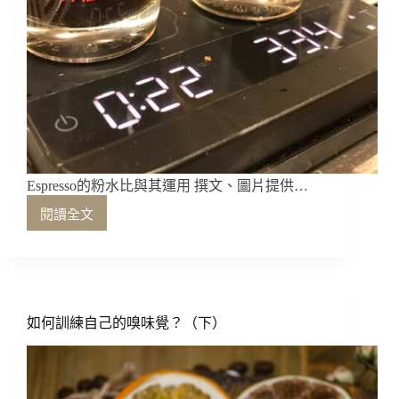
Espresso的粉水比與其運用 撰文、圖片提供…
閱讀全文
Espresso
的
粉
水
比
與
如何訓練自己的嗅味覺？（下）
其
運
用