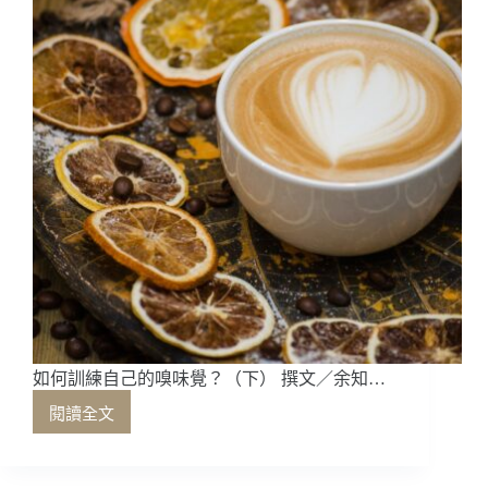
如何訓練自己的嗅味覺？（下） 撰文／余知…
閱讀全文
如
何
訓