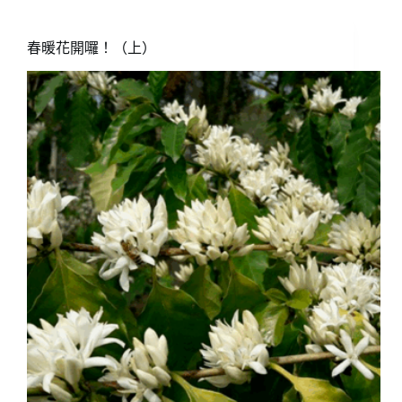
練
自
己
春暖花開囉！（上）
的
嗅
味
覺？
（下）