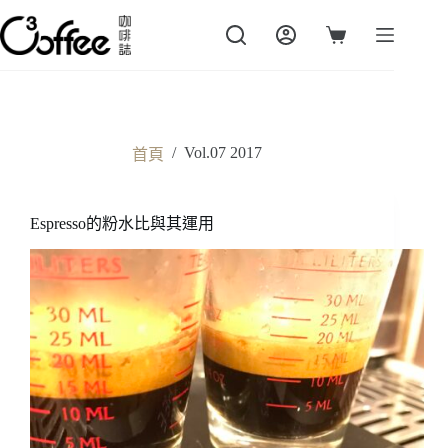
跳
至
購
主
物
要
車
內
容
/
Vol.07 2017
首頁
Espresso的粉水比與其運用