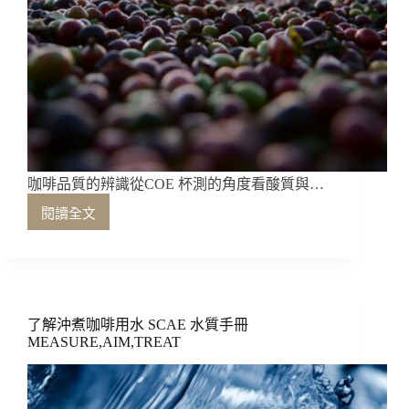
咖啡品質的辨識從COE 杯測的角度看酸質與…
閱讀全文
咖
啡
品
質
的
辨
了解沖煮咖啡用水 SCAE 水質手冊
識
MEASURE,AIM,TREAT
從
COE
杯