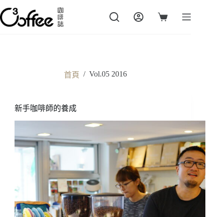
跳
至
購
主
物
要
車
內
容
/
Vol.05 2016
首頁
新手咖啡師的養成