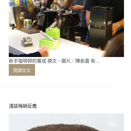
新手咖啡師的養成 撰文、圖片／陳俞嘉 有…
閱讀全文
新
手
咖
啡
師
的
淺談梅納反應
養
成