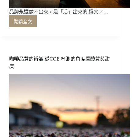
品牌永遠做不出來，是「活」出來的 撰文／…
閱讀全文
品
牌
永
遠
做
不
咖啡品質的辨識 從COE 杯測的角度看酸質與甜
出
度
來，
是
「活」
出
來
的