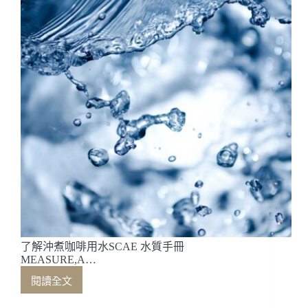
測
的
角
度
看
酸
質
與
甜
度
了解沖煮咖啡用水SCAE 水質手冊
MEASURE,A…
閱讀全文
了
解