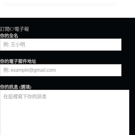
沖
煮
咖
啡
用
訂閱C³電子報
水
你的全名
SCAE
水
質
手
你的電子郵件地址
冊
MEASURE,AIM,TREAT
你的訊息 (選填)