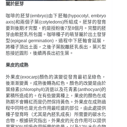
關於胚芽
咖啡的胚芽(embryo)由下胚軸(hypocotyl, embryo
axis)和兩個子葉(cotyledons)所組成。胚芽的發育
要到後期才完整，約是授粉後7至8個月。完整的胚
芽由軟胚乳所包圍。咖啡種子的萌芽屬於出土發芽
型(epigeal germination)，過程中下胚軸會延展，
將種子頂出土面，之後子葉脫離胚乳長出，葉片型
態接近圓形，後續再長出初生葉。
果皮的成熟
外果皮(exocarp)顏色的演變從發育最初呈綠色，
後漸漸變黃，成熟後轉為紅色。顏色的改變是由於
葉綠素(chlorophyll)消退以及花青素(anthocyan)的
累積所造成的。在有些變異種上，果皮的顏色在成
熟期不會轉紅而是仍然保持黃色。外果皮在成熟過
程中同時也是光合作用最旺盛的部位，由此處提供
種子發育時（尤其是內胚乳成長）所需要的碳水化
合物，根據研究指出，外果皮的光合作用可以提供
果實30%呼吸作用所需的能量，以及12%水化合物