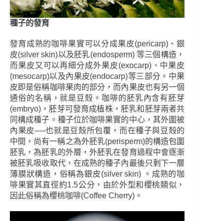
種子的發育
發育成熟的咖啡果實可以分成果皮(pericarp)、銀
皮(silver skin)以及胚乳(endosperm) 等三個構造，
而果皮又可以再細分成外果皮(exocarp)、中果皮
(mesocarp)以及內果皮(endocarp)等三部分。中果
皮即是俗稱咖啡果肉的部分，而內果皮也有另一個
通俗的名稱，就是豆殼。咖啡的胚乳內含有胚芽
(embryo)，胚芽可發育成植株，胚乳和胚芽兩者共
同構成種子。種子位於咖啡果實的中心，其外圍被
內果皮──也就是豆殼所包覆，而在種子與豆殼的
中間，尚有一稱之為外胚乳(perisperm)的構造包圍
胚乳，為胚乳的外層，外胚乳在發育過程中會逐漸
被胚乳吸收取代，在成熟的種子內最後只剩下一層
薄膜狀構造，俗稱為銀皮(silver skin) 。成熟的咖
啡果實其直徑約1.5公分，由於外型和櫻桃類似，
因此俗稱為櫻桃咖啡(Coffee Cherry)。