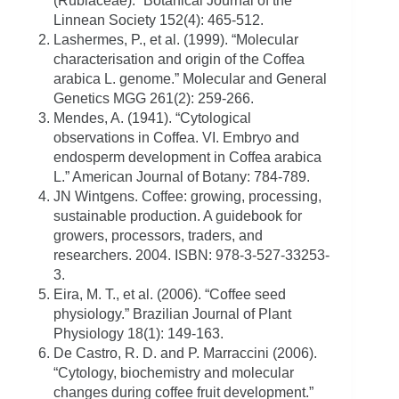
(Rubiaceae).” Botanical Journal of the
Linnean Society 152(4): 465-512.
Lashermes, P., et al. (1999). “Molecular
characterisation and origin of the Coffea
arabica L. genome.” Molecular and General
Genetics MGG 261(2): 259-266.
Mendes, A. (1941). “Cytological
observations in Coffea. VI. Embryo and
endosperm development in Coffea arabica
L.” American Journal of Botany: 784-789.
JN Wintgens. Coffee: growing, processing,
sustainable production. A guidebook for
growers, processors, traders, and
researchers. 2004. ISBN: 978-3-527-33253-
3.
Eira, M. T., et al. (2006). “Coffee seed
physiology.” Brazilian Journal of Plant
Physiology 18(1): 149-163.
De Castro, R. D. and P. Marraccini (2006).
“Cytology, biochemistry and molecular
changes during coffee fruit development.”