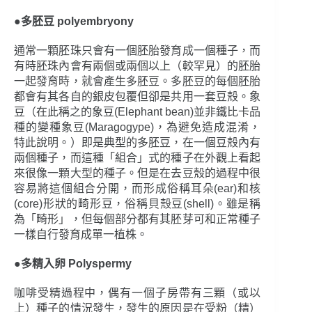
●多胚豆 polyembryony
通常一顆胚珠只會有一個胚胎發育成一個種子，而
有時胚珠內會有兩個或兩個以上（較罕見）的胚胎
一起發育時，就會產生多胚豆。多胚豆的每個胚胎
都會有其各自的銀皮包覆但卻是共用一套豆殼。象
豆（在此稱之的象豆(Elephant bean)並非鐵比卡品
種的變種象豆(Maragogype)，為避免造成混淆，
特此說明。）即是典型的多胚豆，在一個豆殼內有
兩個種子，而這種「組合」式的種子在外觀上看起
來很像一顆大型的種子。但是在去豆殼的過程中很
容易將這個組合分開，而形成俗稱耳朵(ear)和核
(core)形狀的畸形豆，俗稱貝殼豆(shell)。雖是稱
為「畸形」，但每個部分都有其胚芽可和正常種子
一樣自行發育成單一植株。
●多精入卵 Polyspermy
咖啡受精過程中，偶有一個子房帶有三顆（或以
上）種子的情況發生，發生的原因是在受粉（精）