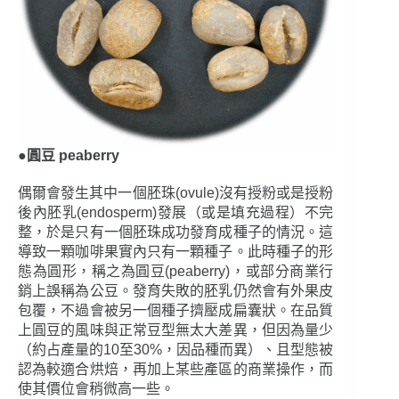
●圓豆 peaberry
偶爾會發生其中一個胚珠(ovule)沒有授粉或是授粉
後內胚乳(endosperm)發展（或是填充過程）不完
整，於是只有一個胚珠成功發育成種子的情況。這
導致一顆咖啡果實內只有一顆種子。此時種子的形
態為圓形，稱之為圓豆(peaberry)，或部分商業行
銷上誤稱為公豆。發育失敗的胚乳仍然會有外果皮
包覆，不過會被另一個種子擠壓成扁囊狀。在品質
上圓豆的風味與正常豆型無太大差異，但因為量少
（約占產量的10至30%，因品種而異）、且型態被
認為較適合烘焙，再加上某些產區的商業操作，而
使其價位會稍微高一些。