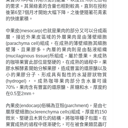
的需求。其葉綠素的含量也相對較高，直到在授粉
後第6至7個月才開始大幅下降，之後便隨著花青素
的快速累積。
中果皮(mesocarp)也就是果肉的部分又可以分成兩
層，接近外果皮區域的外層果肉是由薄壁細胞
(parachyma cell)組成，在成熟的薄壁細胞其細胞
壁薄、且果膠多。內層的果肉則是由黏液組織
(mucilaginous tissue)所組成，屬於漿果。未成熟
的咖啡果實此部位是堅硬的，在成熟的過程中，果
膠水解酵素開始分解果膠，造成豐富的還原醣以及
小的果膠分子、形成具有黏性的水凝膠狀物質
(hydrogel)，。成熟咖啡果肉部分含水量可達
70%，果肉含有豐富的還原醣、蔗糖和水，厚度約
在0.5至2mm。
內果皮(endocarp)俗稱為豆殼(parchment)，是由七
層厚壁細胞(sclerenchyma cells)組成，厚度約150
微米、堅硬且木質化的結構，將咖啡種子包圍。在
果實成熟的過程中逐漸硬化，可在被食果類昆蟲叮