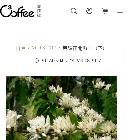
跳
至
購
主
物
要
車
內
容
/
Vol.08 2017
/
首頁
春暖花開囉！（下）
2017/07/04
Vol.08 2017