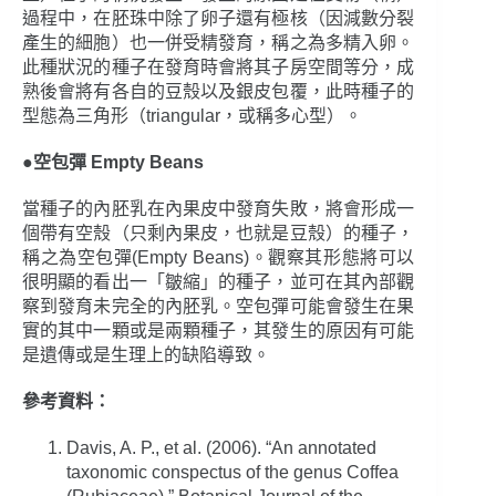
過程中，在胚珠中除了卵子還有極核（因減數分裂
產生的細胞）也一併受精發育，稱之為多精入卵。
此種狀況的種子在發育時會將其子房空間等分，成
熟後會將有各自的豆殼以及銀皮包覆，此時種子的
型態為三角形（triangular，或稱多心型）。
●空包彈 Empty Beans
當種子的內胚乳在內果皮中發育失敗，將會形成一
個帶有空殼（只剩內果皮，也就是豆殼）的種子，
稱之為空包彈(Empty Beans)。觀察其形態將可以
很明顯的看出一「皺縮」的種子，並可在其內部觀
察到發育未完全的內胚乳。空包彈可能會發生在果
實的其中一顆或是兩顆種子，其發生的原因有可能
是遺傳或是生理上的缺陷導致。
參考資料：
Davis, A. P., et al. (2006). “An annotated
taxonomic conspectus of the genus Coffea