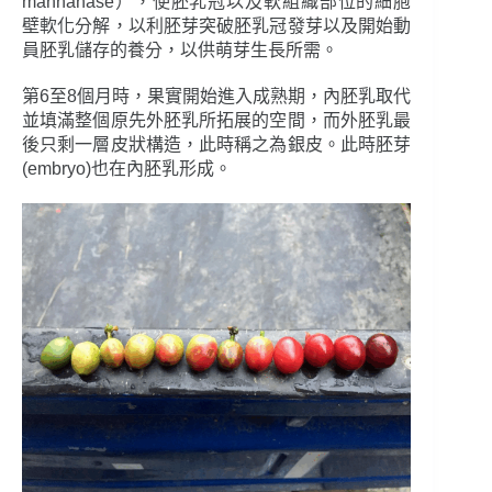
mannanase），使胚乳冠以及軟組織部位的細胞
壁軟化分解，以利胚芽突破胚乳冠發芽以及開始動
員胚乳儲存的養分，以供萌芽生長所需。
第6至8個月時，果實開始進入成熟期，內胚乳取代
並填滿整個原先外胚乳所拓展的空間，而外胚乳最
後只剩一層皮狀構造，此時稱之為銀皮。此時胚芽
(embryo)也在內胚乳形成。