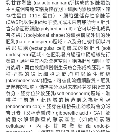
乳甘露聚醣 (galactomannan)所構成的多醣類為
主。這個時期又稱為儲存期，細胞內累積蔗糖、儲
存性蛋白（11S 蛋白）、細胞壁儲存性多醣等
(CWSP)以供後續種子發展或未來萌芽所需。胚乳
含有多面形細胞(polyhedric cell)，它可以分化成具
有多邊形(polyblonal shape)的細胞構成外側的硬
胚乳(hard endosperm)區域，以及分化成中間以四
邊形細胞(rectangular cell)構成的軟胚乳(soft
endosperm)區域。在胚乳發育過程中硬組織先行
發育，過程中其內部會有空隙，稱為胚乳間隙，發
育後期，再由軟組織慢慢生長癒合形成軟胚乳。兩
種型態的彼此細胞之間均可以原生質絲
(plasmodesmata)相連，可彼此流通細胞質。胚乳
是儲存的細胞，儲存養分以供未來胚芽發芽所需的
養分，胚芽位於軟胚乳(soft endosperm)區域、咖
啡種子前端，此區域的構造稱之為胚乳冠
(endosperm cap)。胚芽在萌發長出幼根時會分泌
吉貝素（又稱赤黴酸，gibberellic acid，GA）並
誘發水解細胞壁的酵素產生（如纖維素酶
cellulase，內-β-甘露聚糖酶endo-β-