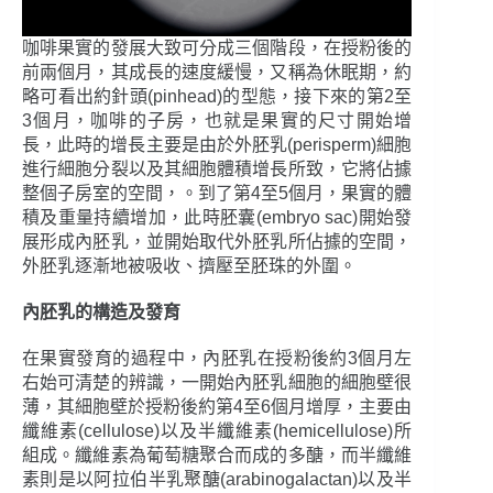
咖啡果實的發展大致可分成三個階段，在授粉後的
前兩個月，其成長的速度緩慢，又稱為休眠期，約
略可看出約針頭(pinhead)的型態，接下來的第2至
3個月，咖啡的子房，也就是果實的尺寸開始增
長，此時的增長主要是由於外胚乳(perisperm)細胞
進行細胞分裂以及其細胞體積增長所致，它將佔據
整個子房室的空間，。到了第4至5個月，果實的體
積及重量持續增加，此時胚囊(embryo sac)開始發
展形成內胚乳，並開始取代外胚乳所佔據的空間，
外胚乳逐漸地被吸收、擠壓至胚珠的外圍。
內胚乳的構造及發育
在果實發育的過程中，內胚乳在授粉後約3個月左
右始可清楚的辨識，一開始內胚乳細胞的細胞壁很
薄，其細胞壁於授粉後約第4至6個月增厚，主要由
纖維素(cellulose)以及半纖維素(hemicellulose)所
組成。纖維素為葡萄糖聚合而成的多醣，而半纖維
素則是以阿拉伯半乳聚醣(arabinogalactan)以及半