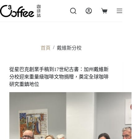
跳
至
購
主
物
要
車
內
容
/
首頁
戴維斯分校
從星巴克創業手稿到17世紀古書：加州戴維斯
分校迎來重量級咖啡文物捐贈，奠定全球咖啡
研究重鎮地位