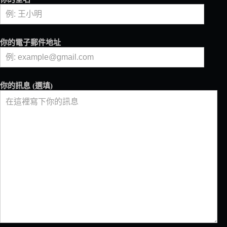
到
17
世
紀
你的電子郵件地址
古
書：
加
州
你的訊息 (選填)
戴
維
斯
分
校
迎
來
重
量
級
咖
啡
文