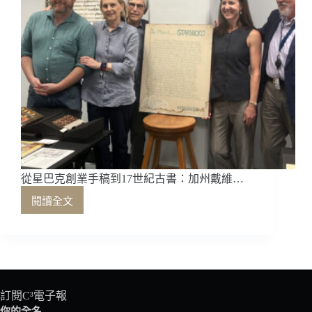
從星巴克創業手稿到17世紀古書：加州戴維…
閱讀全文
從
星
巴
克
創
業
手
訂閱C³電子報
稿
你的全名